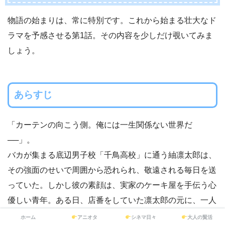
物語の始まりは、常に特別です。これから始まる壮大なド
ラマを予感させる第1話。その内容を少しだけ覗いてみま
しょう。
あらすじ
「カーテンの向こう側。俺には一生関係ない世界だ
──」。
バカが集まる底辺男子校「千鳥高校」に通う紬凛太郎は、
その強面のせいで周囲から恐れられ、敬遠される毎日を送
っていた。しかし彼の素顔は、実家のケーキ屋を手伝う心
優しい青年。ある日、店番をしていた凛太郎の元に、一人
の少女が客として訪れる。彼女は、隣接するお嬢様学校
ホーム
アニオタ
シネマ日々
大人の賢活