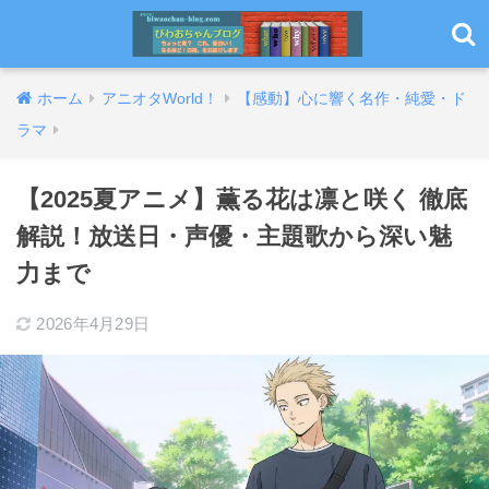
ホーム
アニオタWorld！
【感動】心に響く名作・純愛・ド
ラマ
【2025夏アニメ】薫る花は凛と咲く 徹底
解説！放送日・声優・主題歌から深い魅
力まで
2026年4月29日