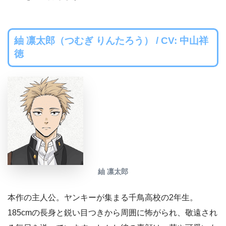
紬 凛太郎（つむぎ りんたろう） / CV: 中山祥
徳
紬 凛太郎
本作の主人公。ヤンキーが集まる千鳥高校の2年生。
185cmの長身と鋭い目つきから周囲に怖がられ、敬遠され