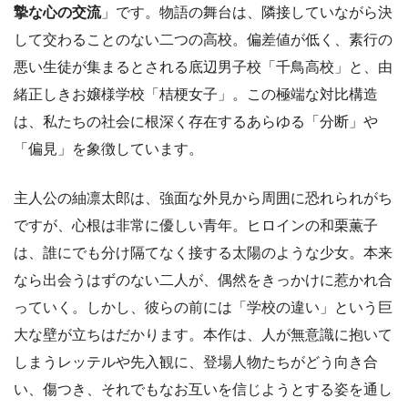
摯な心の交流
」です。物語の舞台は、隣接していながら決
して交わることのない二つの高校。偏差値が低く、素行の
悪い生徒が集まるとされる底辺男子校「千鳥高校」と、由
緒正しきお嬢様学校「桔梗女子」。この極端な対比構造
は、私たちの社会に根深く存在するあらゆる「分断」や
「偏見」を象徴しています。
主人公の紬凛太郎は、強面な外見から周囲に恐れられがち
ですが、心根は非常に優しい青年。ヒロインの和栗薫子
は、誰にでも分け隔てなく接する太陽のような少女。本来
なら出会うはずのない二人が、偶然をきっかけに惹かれ合
っていく。しかし、彼らの前には「学校の違い」という巨
大な壁が立ちはだかります。本作は、人が無意識に抱いて
しまうレッテルや先入観に、登場人物たちがどう向き合
い、傷つき、それでもなお互いを信じようとする姿を通し