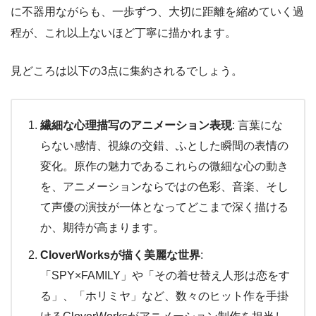
に不器用ながらも、一歩ずつ、大切に距離を縮めていく過
程が、これ以上ないほど丁寧に描かれます。
見どころは以下の3点に集約されるでしょう。
繊細な心理描写のアニメーション表現
: 言葉にな
らない感情、視線の交錯、ふとした瞬間の表情の
変化。原作の魅力であるこれらの微細な心の動き
を、アニメーションならではの色彩、音楽、そし
て声優の演技が一体となってどこまで深く描ける
か、期待が高まります。
CloverWorksが描く美麗な世界
:
「SPY×FAMILY」や「その着せ替え人形は恋をす
る」、「ホリミヤ」など、数々のヒット作を手掛