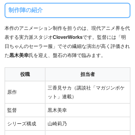
制作陣の紹介
本作のアニメーション制作を担うのは、現代アニメ界を代
表する実力派スタジオ
CloverWorks
です。監督には「明
日ちゃんのセーラー服」でその繊細な演出が高く評価され
た
黒木美幸
氏を迎え、盤石の布陣で臨みます。
役職
担当者
三香見サカ（講談社「マガジンポケ
原作
ット」連載）
監督
黒木美幸
シリーズ構成
山崎莉乃