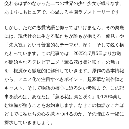
交わるはずのなかった二つの世界の少年少女が織りなす、
あまりにもピュアで、心温まる学園ラブストーリーです。
しかし、ただの恋愛物語と侮ってはいけません。その奥底
には、現代社会に生きる私たちが誰もが抱える「偏見」や
「先入観」という普遍的なテーマが、深く、そして鋭く横
たわっています。この記事では、2025年7月5日より放送
が開始されるテレビアニメ「薫る花は凛と咲く」の魅力
を、根源から徹底的に解剖していきます。原作の基本情報
から、アニメ化で注目すべきポイント、超豪華な制作陣と
キャスト、そして物語の核心に迫る深い考察まで。この記
事を読めば、あなたは「薫る花は凛と咲く」を120%楽し
む準備が整うことをお約束します。なぜこの物語がこれほ
どまでに私たちの心を惹きつけるのか、その理由を一緒に
探求していきましょう。