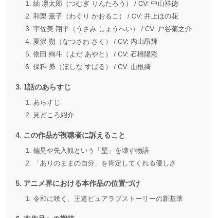
紬 凛太郎（つむぎ りんたろう） / CV: 中山祥徳
和栗 薫子（わぐり かおるこ） / CV: 井上ほの花
宇佐美 翔平（うさみ しょうへい） / CV: 戸谷菊之介
夏沢 朔（なつさわ さく） / CV: 内山昂輝
依田 絢斗（よだ あやと） / CV: 石橋陽彩
保科 昴（ほしな すばる） / CV: 山根綺
1話のあらすじ
あらすじ
見どころ紹介
この作品が視聴者に訴えること
偏見や先入観という「壁」を壊す物語
「ありのままの自分」を肯定してくれる優しさ
アニメ界における本作品の位置づけ
令和に咲く、王道ピュアラブストーリーの新基準