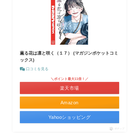
薫る花は凛と咲く（１７） (マガジンポケットコミ
ックス)
口コミを見る
＼ポイント最大11倍！／
楽天市場
Amazon
Yahooショッピング
ポチップ