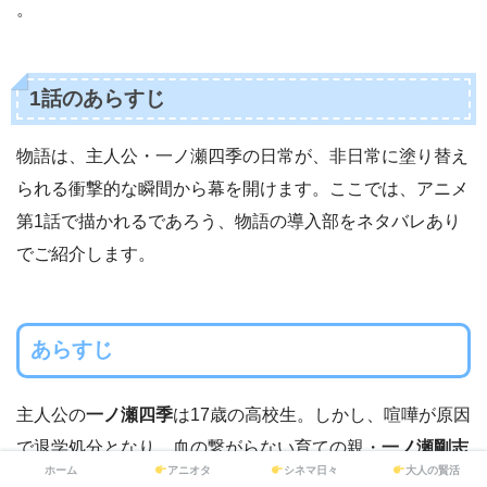
。
1話のあらすじ
物語は、主人公・一ノ瀬四季の日常が、非日常に塗り替え
られる衝撃的な瞬間から幕を開けます。ここでは、アニメ
第1話で描かれるであろう、物語の導入部をネタバレあり
でご紹介します。
あらすじ
主人公の
一ノ瀬四季
は17歳の高校生。しかし、喧嘩が原因
で退学処分となり、血の繋がらない育ての親・
一ノ瀬剛志
ホーム
アニオタ
シネマ日々
大人の賢活
が営む酒屋を手伝いながら、やり場のない日々を過ごして