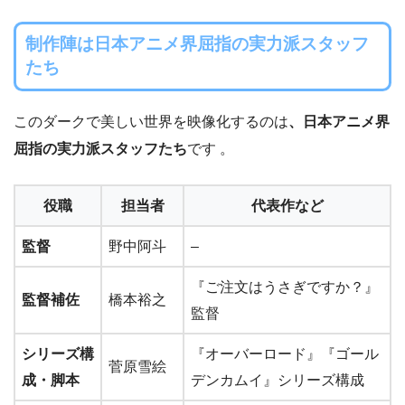
制作陣は日本アニメ界屈指の実力派スタッフ
たち
このダークで美しい世界を映像化するのは
、日本アニメ界
屈指の実力派スタッフたち
です 。
役職
担当者
代表作など
監督
野中阿斗
–
『ご注文はうさぎですか？』
監督補佐
橋本裕之
監督
シリーズ構
『オーバーロード』『ゴール
菅原雪絵
成・脚本
デンカムイ』シリーズ構成