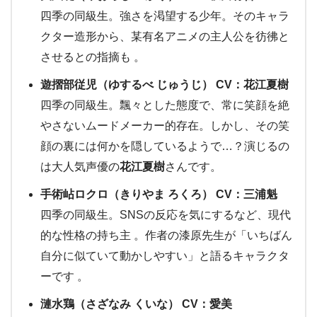
四季の同級生。強さを渇望する少年。そのキャラ
クター造形から、某有名アニメの主人公を彷彿と
させるとの指摘も 。
遊摺部従児（ゆするべ じゅうじ） CV：花江夏樹
四季の同級生。飄々とした態度で、常に笑顔を絶
やさないムードメーカー的存在。しかし、その笑
顔の裏には何かを隠しているようで…？演じるの
は大人気声優の
花江夏樹
さんです。
手術岾ロクロ（きりやま ろくろ） CV：三浦魁
四季の同級生。SNSの反応を気にするなど、現代
的な性格の持ち主 。作者の漆原先生が「いちばん
自分に似ていて動かしやすい」と語るキャラクタ
ーです 。
漣水鶏（さざなみ くいな） CV：愛美