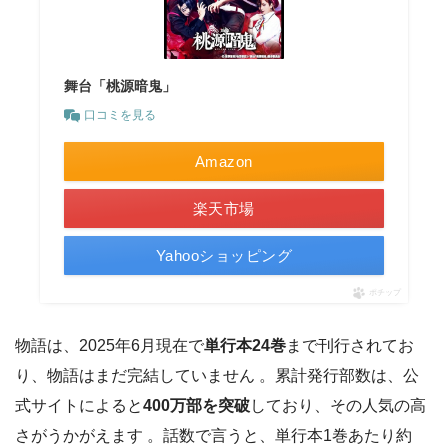
舞台「桃源暗鬼」
口コミを見る
Amazon
楽天市場
Yahooショッピング
ポチップ
物語は、2025年6月現在で
単行本24巻
まで刊行されてお
り、物語はまだ完結していません 。累計発行部数は、公
式サイトによると
400万部を突破
しており、その人気の高
さがうかがえます 。話数で言うと、単行本1巻あたり約