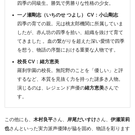
四季の同級生。勝気で男勝りな性格の少女。
一ノ瀬剛志（いちのせ つよし） CV：小山剛志
四季の育ての親。元は桃太郎機関に所属していま
したが、赤ん坊の四季を拾い、組織を抜けて育て
てきました 。血の繋がりを超えた深い愛情で四季
を想う、物語の序盤における重要な人物です。
校長 CV：緒方恵美
羅刹学園の校長。無陀野のことを「優しい」と評
するなど、本質を見抜く力を持った謎多き人物。
演じるのは、レジェンド声優の
緒方恵美
さんで
す。
この他にも、
木村良平
さん、
岸尾だいすけ
さん、
伊瀬茉莉
也
さんといった実力派声優陣が脇を固め、物語を彩ります