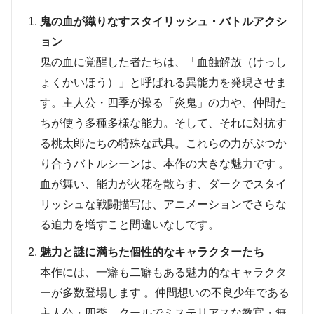
鬼の血が織りなすスタイリッシュ・バトルアクシ
ョン
鬼の血に覚醒した者たちは、「血蝕解放（けっし
ょくかいほう）」と呼ばれる異能力を発現させま
す。主人公・四季が操る「炎鬼」の力や、仲間た
ちが使う多種多様な能力。そして、それに対抗す
る桃太郎たちの特殊な武具。これらの力がぶつか
り合うバトルシーンは、本作の大きな魅力です 。
血が舞い、能力が火花を散らす、ダークでスタイ
リッシュな戦闘描写は、アニメーションでさらな
る迫力を増すこと間違いなしです。
魅力と謎に満ちた個性的なキャラクターたち
本作には、一癖も二癖もある魅力的なキャラクタ
ーが多数登場します 。仲間想いの不良少年である
主人公・四季、クールでミステリアスな教官・無