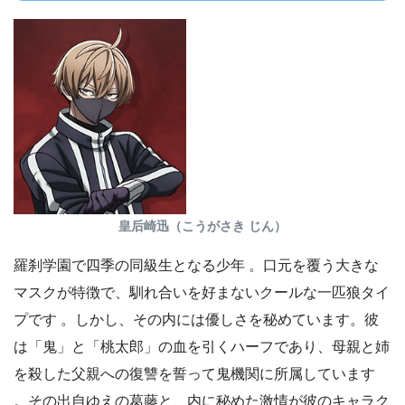
皇后崎迅（こうがさき じん）
羅刹学園で四季の同級生となる少年 。口元を覆う大きな
マスクが特徴で、馴れ合いを好まないクールな一匹狼タイ
プです 。しかし、その内には優しさを秘めています。彼
は「鬼」と「桃太郎」の血を引くハーフであり、母親と姉
を殺した父親への復讐を誓って鬼機関に所属しています
。その出自ゆえの葛藤と、内に秘めた激情が彼のキャラク