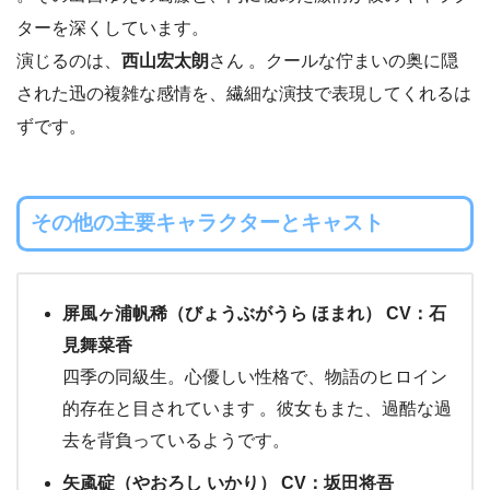
ターを深くしています。
演じるのは、
西山宏太朗
さん 。クールな佇まいの奥に隠
された迅の複雑な感情を、繊細な演技で表現してくれるは
ずです。
その他の主要キャラクターとキャスト
屏風ヶ浦帆稀（びょうぶがうら ほまれ） CV：石
見舞菜香
四季の同級生。心優しい性格で、物語のヒロイン
的存在と目されています 。彼女もまた、過酷な過
去を背負っているようです。
矢颪碇（やおろし いかり） CV：坂田将吾