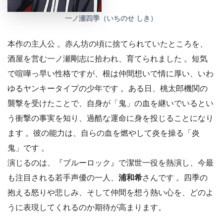
一ノ瀬四季（いちのせ しき）
本作の主人公 。赤ん坊の頃に捨てられていたところを、
酒屋を営む一ノ瀬剛志に拾われ、育てられました 。短気
で喧嘩っ早い性格ですが、根は仲間想いで情に厚い、いわ
ゆるヤンキータイプの少年です 。ある日、桃太郎機関の
襲撃を受けたことで、自身が「鬼」の血を継いでいるとい
う衝撃の事実を知り、過酷な運命に身を投じることになり
ます 。彼の能力は、自らの血を燃やして炎を操る「炎
鬼」です 。
演じるのは、『ブルーロック』で潔世一役を熱演し、今最
も注目される若手声優の一人、
浦和希
さんです 。四季の
抱える怒りや悲しみ、そして仲間を想う熱い心を、どのよ
うに表現してくれるのか期待が高まります。