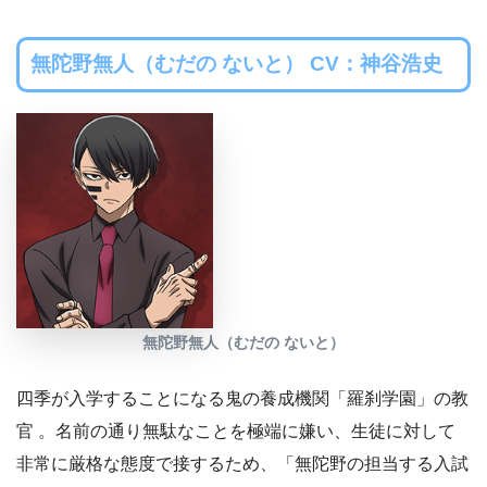
無陀野無人（むだの ないと） CV：神谷浩史
無陀野無人（むだの ないと）
四季が入学することになる鬼の養成機関「羅刹学園」の教
官 。名前の通り無駄なことを極端に嫌い、生徒に対して
非常に厳格な態度で接するため、「無陀野の担当する入試