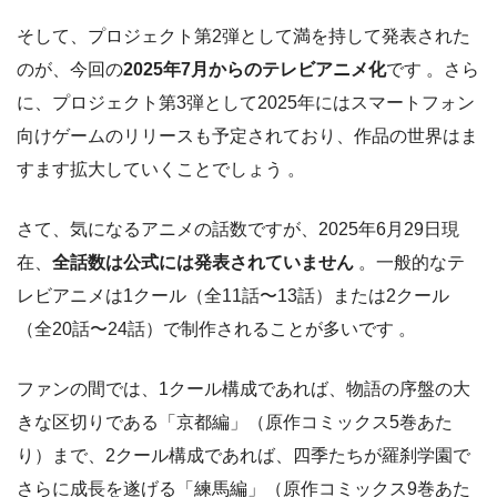
そして、プロジェクト第2弾として満を持して発表された
のが、今回の
2025年7月からのテレビアニメ化
です 。さら
に、プロジェクト第3弾として2025年にはスマートフォン
向けゲームのリリースも予定されており、作品の世界はま
すます拡大していくことでしょう 。
さて、気になるアニメの話数ですが、2025年6月29日現
在、
全話数は公式には発表されていません
。一般的なテ
レビアニメは1クール（全11話〜13話）または2クール
（全20話〜24話）で制作されることが多いです 。
ファンの間では、1クール構成であれば、物語の序盤の大
きな区切りである「京都編」（原作コミックス5巻あた
り）まで、2クール構成であれば、四季たちが羅刹学園で
さらに成長を遂げる「練馬編」（原作コミックス9巻あた