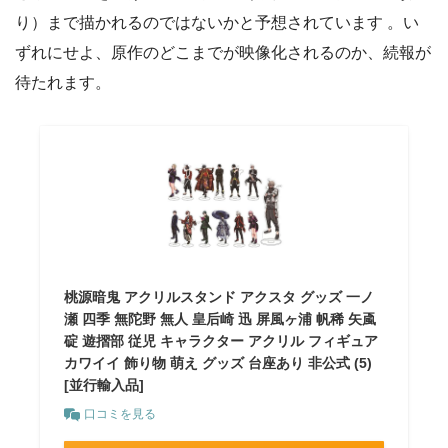
り）まで描かれるのではないかと予想されています 。い
ずれにせよ、原作のどこまでが映像化されるのか、続報が
待たれます。
桃源暗鬼 アクリルスタンド アクスタ グッズ 一ノ
瀬 四季 無陀野 無人 皇后崎 迅 屏風ヶ浦 帆稀 矢颪
碇 遊摺部 従児 キャラクター アクリル フィギュア
カワイイ 飾り物 萌え グッズ 台座あり 非公式 (5)
[並行輸入品]
口コミを見る