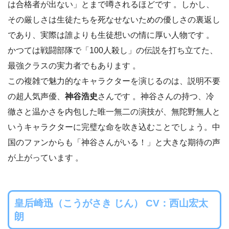
は合格者が出ない」とまで噂されるほどです 。しかし、
その厳しさは生徒たちを死なせないための優しさの裏返し
であり、実際は誰よりも生徒想いの情に厚い人物です 。
かつては戦闘部隊で「100人殺し」の伝説を打ち立てた、
最強クラスの実力者でもあります 。
この複雑で魅力的なキャラクターを演じるのは、説明不要
の超人気声優、
神谷浩史
さんです 。神谷さんの持つ、冷
徹さと温かさを内包した唯一無二の演技が、無陀野無人と
いうキャラクターに完璧な命を吹き込むことでしょう。中
国のファンからも「神谷さんがいる！」と大きな期待の声
が上がっています 。
皇后崎迅（こうがさき じん） CV：西山宏太
朗