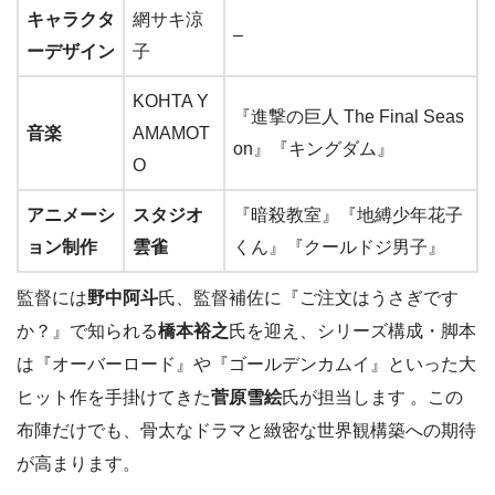
キャラクタ
網サキ涼
–
ーデザイン
子
KOHTA Y
『進撃の巨人 The Final Seas
音楽
AMAMOT
on』『キングダム』
O
アニメーシ
スタジオ
『暗殺教室』『地縛少年花子
ョン制作
雲雀
くん』『クールドジ男子』
監督には
野中阿斗
氏、監督補佐に『ご注文はうさぎです
か？』で知られる
橋本裕之
氏を迎え、シリーズ構成・脚本
は『オーバーロード』や『ゴールデンカムイ』といった大
ヒット作を手掛けてきた
菅原雪絵
氏が担当します 。この
布陣だけでも、骨太なドラマと緻密な世界観構築への期待
が高まります。