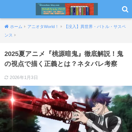
ホーム
アニオタWorld！
【没入】異世界・バトル・サスペ
ンス
2025夏アニメ『桃源暗鬼』徹底解説！鬼
の視点で描く正義とは？ネタバレ考察
2026年1月3日