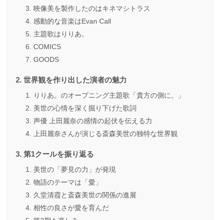
映像美を製作したのはキネマシトラス
感動的な音楽はEvan Call
主題歌はりりあ。
COMICS
GOODS
世界観を作り出した演者の魅力
りりあ。のオープニング主題歌「貴方の側に。」
美世の心情を深く掘り下げた歌詞
声優 上田麗奈の感情の起伏を伝える力
上田麗奈さんが演じる斎森美世の独特な世界観
第1クールを振り返る
美世の「夢見の力」が発現
物語のテーマは「愛」
久堂清霞と斎森美世の関係の進展
相性の良さが愛を育んだ