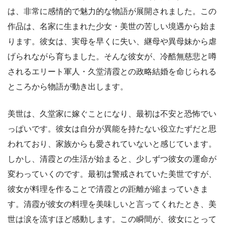
は、非常に感情的で魅力的な物語が展開されました。この
作品は、名家に生まれた少女・美世の苦しい境遇から始ま
ります。彼女は、実母を早くに失い、継母や異母妹から虐
げられながら育ちました。そんな彼女が、冷酷無慈悲と噂
されるエリート軍人・久堂清霞との政略結婚を命じられる
ところから物語が動き出します。
美世は、久堂家に嫁ぐことになり、最初は不安と恐怖でい
っぱいです。彼女は自分が異能を持たない役立たずだと思
われており、家族からも愛されていないと感じています。
しかし、清霞との生活が始まると、少しずつ彼女の運命が
変わっていくのです。最初は警戒されていた美世ですが、
彼女が料理を作ることで清霞との距離が縮まっていきま
す。清霞が彼女の料理を美味しいと言ってくれたとき、美
世は涙を流すほど感動します。この瞬間が、彼女にとって