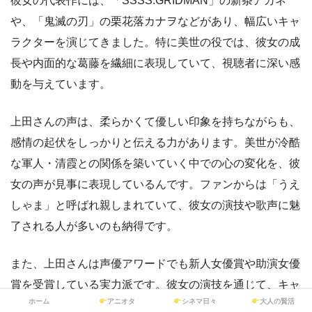
彼女の代表作には、「SSSS.GRIDMAN」の新条アカネ
や、「鬼滅の刃」の栗花落カナヲなどがあり、幅広いキャ
ラクターを演じてきました。特に美世の役では、彼女の成
長や内面的な葛藤を繊細に表現していて、視聴者に深い感
動を与えています。
上田さんの声は、柔らかくて優しい印象を持ちながらも、
感情の起伏をしっかりと伝える力があります。美世が冷酷
な軍人・清霞との関係を築いていく中での心の変化を、彼
女の声が見事に表現しているんです。ファンからは「うえ
しゃま」と呼ばれ親しまれていて、彼女の演技や歌声に魅
了される人が多いのも納得です。
また、上田さんは声優アワードでも新人女優賞や助演女優
賞を受賞している実力派です。彼女の演技を通じて、キャ
ホーム
アニオタ
シネマ日々
大人の賢活
ラクターの心情や物語の深みを感じることができるので、