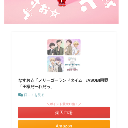
なすお☆「メリーゴーランドタイム」/ASOBI同盟
「王様だーれだっ」
口コミを見る
＼ポイント最大11倍！／
楽天市場
Amazon