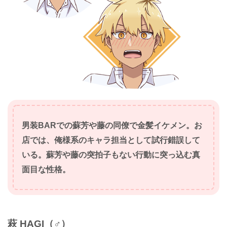
男装BARでの蘇芳や藤の同僚で金髪イケメン。お
店では、俺様系のキャラ担当として試行錯誤して
いる。蘇芳や藤の突拍子もない行動に突っ込む真
面目な性格。
萩 HAGI
（♂）