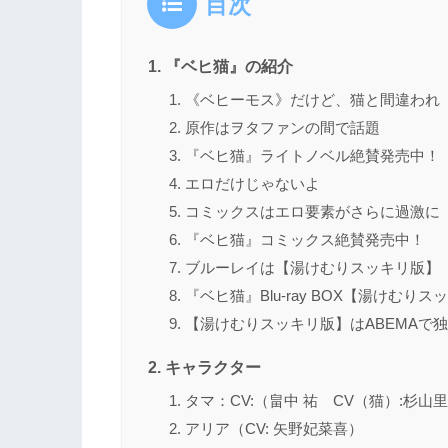
目次
『ベヒ猫』の紹介
《ベヒーモス》だけど、猫と間違われ
原作はヲタファンの間で話題
『ベヒ猫』ライトノベル絶賛発売中！
エロだけじゃないよ
コミックスはエロ要素がさらに過激に
『ベヒ猫』コミックス絶賛発売中！
ブルーレイは【湯けむりスッキリ版】
『ベヒ猫』Blu-ray BOX【湯けむり
【湯けむりスッキリ版】はABEMAで
キャラクター
タマ：CV:（畠中 祐 CV（猫）:杉山
アリア（CV: 矢野妃菜喜）