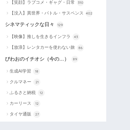
【笑顔】ラブコメ・ギャグ・日常
310
【没入】異世界・バトル・サスペンス
402
シネマティックな日々
129
【映像】推しを生きるインフラ
43
【放浪】レンタカーを使わない旅
86
びわおのイチオシ（今の…）
89
生成AI学習
18
クルマネー
21
ふるさと納税
12
カーリース
12
タイヤ通販
27