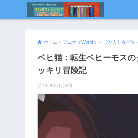
ホーム
アニオタWorld！
【没入】異世界
ベヒ猫：転生ベヒーモスの
ッキリ冒険記
2026年1月3日