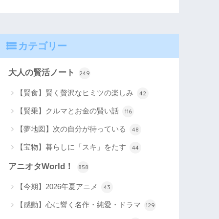
カテゴリー
大人の賢活ノート
249
【賢食】賢く贅沢なヒミツの楽しみ
42
【賢乗】クルマとお金の賢い話
116
【夢地図】次の自分が待っている
48
【宝物】暮らしに「スキ」をたす
44
アニオタWorld！
858
【今期】2026年夏アニメ
43
【感動】心に響く名作・純愛・ドラマ
129