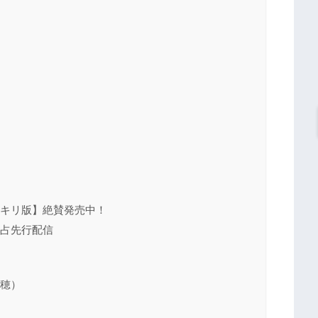
スッキリ版】絶賛発売中！
独占先行配信
里穂）