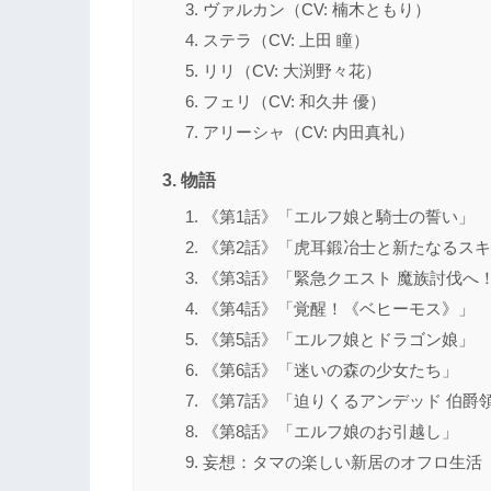
ヴァルカン（CV: 楠木ともり）
ステラ（CV: 上田 瞳）
リリ（CV: 大渕野々花）
フェリ（CV: 和久井 優）
アリーシャ（CV: 内田真礼）
物語
《第1話》「エルフ娘と騎士の誓い」
《第2話》「虎耳鍛冶士と新たなるス
《第3話》「緊急クエスト 魔族討伐へ
《第4話》「覚醒！《ベヒーモス》」
《第5話》「エルフ娘とドラゴン娘」
《第6話》「迷いの森の少女たち」
《第7話》「迫りくるアンデッド 伯爵
《第8話》「エルフ娘のお引越し」
妄想：タマの楽しい新居のオフロ生活