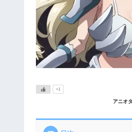
+1
アニオタW