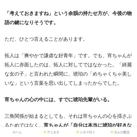
「考えておきますね」という余韻の持たせ方が、今後の物
語の鍵になりそうです。
ただ、ひとつ言えることがあります。
拓人は「爽やかで謙虚な好青年」です。でも、宵ちゃんが
拓人に赤面したのは、拓人に対してではなかった。「綺麗
な女の子」と言われた瞬間に、琥珀の「めちゃくちゃ美し
いな」という言葉を思い出してしまったからでした。
宵ちゃんの心の中には、すでに琥珀先輩がいる。
三角関係が始まるとしても、それは宵ちゃんの心を揺さぶ
るためではなく、
宵ちゃんが「自分は本当に琥珀が好きな
ホーム
アニオタ
シネマ日々
大人の賢活
んだ」と確信するための物語
になるのではないでしょう