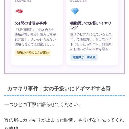
SCENE 03
SCENE 04
5分間の甘噛み事件
衝動買いのお揃いイヤリ
ング
「5分間限定」で抱き合う中、
琥珀のピアスに似ていると気
琥珀が宵の耳を甘噛み→宵が
づいて衝動買い。付けてバイ
逃げ出す。追いかけられない
トに行ったら即バレ。無意識
琥珀も含めて全部愛おしい。
のお揃いが宵の本音を語る。
琥珀の余裕のなさが露わ
無意識が一番正直
カマキリ事件：女の子扱いにドギマギする宵
一つひとつ丁寧に語らせてください。
宵の肩にカマキリが止まった瞬間、さりげなく払ってくれ
た琥珀。