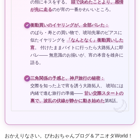
の頬にキスをする。
頭で決めたことより、感情
が先に走る
のが宵の一番かわいいところ。
衝動買いのイヤリングが、全部バレた：
✔
のばら・寿との買い物で、琥珀先輩のピアスに
似たイヤリングを
「なんとなく」衝動買いした
宵
。 付けたままバイトに行ったら大路拓人に即
バレ—— 無意識のお揃いが、宵の本音を雄弁に
語る。
三角関係の予感と、神戸旅行の秘密：
✔
交際を知った上で宵を誘う大路拓人、 琥珀には
内緒で進む旅行の準備——
甘い交際スタートの
裏で、波乱の伏線が静かに動き始めた
第8話。
おかえりなさい。びわおちゃんブログ＆アニオタWorld！