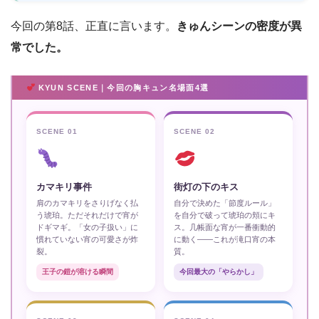
今回の第8話、正直に言います。
きゅんシーンの密度が異
常でした。
KYUN SCENE｜今回の胸キュン名場面4選
SCENE 01
SCENE 02
カマキリ事件
街灯の下のキス
肩のカマキリをさりげなく払
自分で決めた「節度ルール」
う琥珀。ただそれだけで宵が
を自分で破って琥珀の頬にキ
ドギマギ。「女の子扱い」に
ス。几帳面な宵が一番衝動的
慣れていない宵の可愛さが炸
に動く——これが滝口宵の本
裂。
質。
王子の鎧が溶ける瞬間
今回最大の「やらかし」