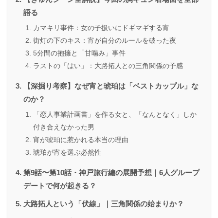
語る
カマキリ事件：女の子扱いにドギマギする宵
街灯の下のキス：宵が自分のルールを破った夜
5分間の抱擁と「甘噛み」事件
ラストの「はい」：大路拓人との三角関係の予感
【深掘り考察】なぜ宵と琥珀は「ベストカップル」な
のか？
「恋人事業計画書」を作る女と、「なんとなく」しか
付き合えなかった男
宵が琥珀に惹かれる本当の理由
琥珀が宵を選ぶ必然性
第9話〜第10話・神戸旅行編の展開予想｜6人グループ
デートで何が起きる？
大路拓人という「伏線」｜三角関係の始まりか？