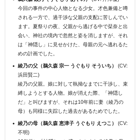
今回の事件の中心人物となる少女。才色兼備と噂
される一方で、過干渉な父親の支配に苦しんでい
ます。夏祭りの夜、父親から逃げる中で栞奈と出
会い、神社の境内で忽然と姿を消しますが、それ
は「神隠し」に見せかけた、母親の元へ逃れるた
めの計画でした。
綾乃の父（鵜久森 宗一 うぐもり そういち）
(CV:
浜田賢二)
綾乃の父親。娘に対して執拗なまでに干渉し、束
縛しようとする人物。娘が消えた際、「神隠し
だ」と叫びますが、それは10年前に妻（綾乃の
母）も同様に失踪した過去があるためでした。
綾乃の母（鵜久森 恵津子 うぐもり えつこ）
(CV:
不明)