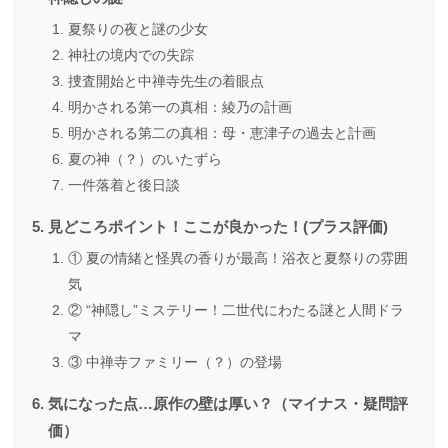
夏祭りの夜と謎の少女
神社の境内での失踪
捜査開始と中禅寺先生の着眼点
明かされる第一の真相：綾乃の計画
明かされる第二の真相：母・恵津子の過去と計画
夏の神（？）のいたずら
一件落着と後日談
見どころポイント！ここが良かった！(プラス評価)
① 夏の情緒と怪異の香りが最高！浴衣と夏祭りの雰囲
気
② “神隠し”ミステリー！二世代にわたる謎と人間ドラ
マ
③ 中禅寺ファミリー（？）の登場
気になった点…原作の壁は厚い？（マイナス・疑問評
価）