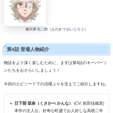
榎木津 礼二郎（えのきづ れいじろう）
第4話 登場人物紹介
物語をより深く楽しむために、まずは第4話のキーパーソ
ンたちをおさらいしましょう！
今回のエピソードでの活躍ぶりを交えてご紹介しますね。
日下部 栞奈（くさかべ かんな）
(CV: 前田佳織里)
本作の主人公。好奇心旺盛でお人好しな高校二年