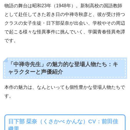
物語の舞台は昭和23年（1948年）。新制高校の国語教師
として赴任してきた若き日の中禅寺秋彦と、彼が受け持つ
クラスの女子生徒・日下部栞奈が出会い、学校やその周辺
で起こる様々な怪異事件に挑んでいく、学園青春怪異奇譚
です。
「中禅寺先生」の魅力的な登場人物たち：キ
ャラクターと声優紹介
本作の魅力は、なんといっても個性豊かな登場人物たちで
す。
日下部 栞奈（くさかべ かんな）CV：前田佳
織里