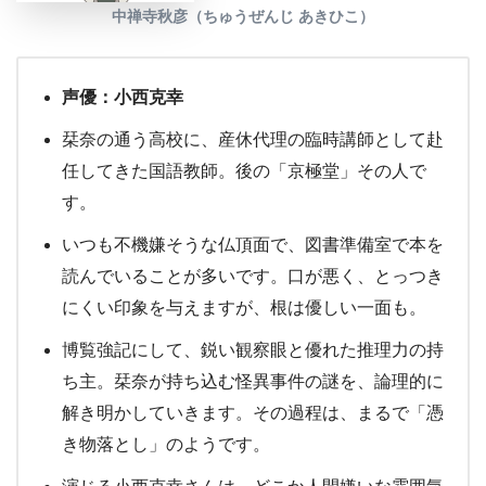
中禅寺秋彦（ちゅうぜんじ あきひこ）
声優：小西克幸
栞奈の通う高校に、産休代理の臨時講師として赴
任してきた国語教師。後の「京極堂」その人で
す。
いつも不機嫌そうな仏頂面で、図書準備室で本を
読んでいることが多いです。口が悪く、とっつき
にくい印象を与えますが、根は優しい一面も。
博覧強記にして、鋭い観察眼と優れた推理力の持
ち主。栞奈が持ち込む怪異事件の謎を、論理的に
解き明かしていきます。その過程は、まるで「憑
き物落とし」のようです。