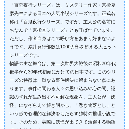
「百鬼夜行シリーズ」は、ミステリー作家・京極夏
彦先生による日本の人気小説シリーズです。正式名
称は「百鬼夜行シリーズ」ですが、主人公の名前に
ちなんで「京極堂シリーズ」とも呼ばれています。
ただし、作者自身はこの呼び方をあまり好まないよ
うです。累計発行部数は1000万部を超える大ヒット
シリーズです。
物語の主な舞台は、第二次世界大戦後の昭和20年代
後半から30年代初頭にかけての日本です。このシリ
ーズの特徴は、単なる事件解決に留まらない点にあ
ります。事件に関わる人々の思い込みや心の闇、認
識のずれが生み出す不可解な現象を、主人公が「妖
怪」になぞらえて解き明かし、「憑き物落とし」と
いう形で心理的な解決をもたらす独特の推理小説で
す。そのため、実際に妖怪が出てきて活躍する物語