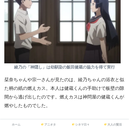
綾乃の「神隠し」は幼馴染の飯田健蔵の協力を得て実行
栞奈ちゃんや宗一さんが見たのは、綾乃ちゃんの浴衣と似
た柄の紙の燃えカス。本人は健蔵くんの手助けで板壁の隙
間から逃げ出したのです。燃えカスは神問屋の健蔵くんが
燃やしたものでした。
ホーム
アニオタ
シネマ日々
大人の賢活