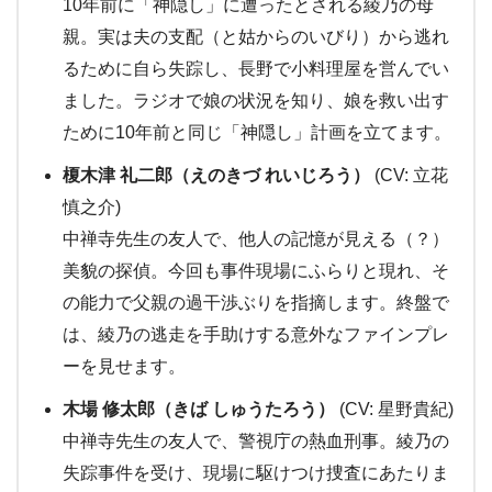
10年前に「神隠し」に遭ったとされる綾乃の母
親。実は夫の支配（と姑からのいびり）から逃れ
るために自ら失踪し、長野で小料理屋を営んでい
ました。ラジオで娘の状況を知り、娘を救い出す
ために10年前と同じ「神隠し」計画を立てます。
榎木津 礼二郎（えのきづ れいじろう）
(CV: 立花
慎之介)
中禅寺先生の友人で、他人の記憶が見える（？）
美貌の探偵。今回も事件現場にふらりと現れ、そ
の能力で父親の過干渉ぶりを指摘します。終盤で
は、綾乃の逃走を手助けする意外なファインプレ
ーを見せます。
木場 修太郎（きば しゅうたろう）
(CV: 星野貴紀)
中禅寺先生の友人で、警視庁の熱血刑事。綾乃の
失踪事件を受け、現場に駆けつけ捜査にあたりま