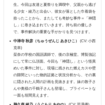
生。今回は友達と夏祭りを満喫中、父親から逃げ
る少女・綾乃と出会い、彼女が落とした巾着袋を
拾ったことから、またしても奇妙な事件＝「神隠
し」に巻き込まれていきます。持ち前の優しさ
で、事件解決の重要な手がかりを見つけます。
中禅寺 秋彦（ちゅうぜんじ あきひこ）
(CV: 小西
克幸)
栞奈の学校の国語講師で、後の京極堂。博覧強記
にして常に仏頂面。今回も「神隠し」という怪異
めいた事件に対し、現場に残された燃えカスや壁
の隙間といった物的証拠と状況分析から、その裏
に隠された人間の計画を見抜きます。妹の敦子さ
んや奥様の千鶴子さんも登場し、プライベートな
一面も垣間見えます。
鵜久森 綾乃（うぐもり あやの）
(CV: 芹澤優)