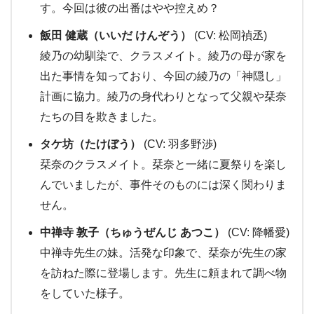
す。今回は彼の出番はやや控えめ？
飯田 健蔵（いいだ けんぞう）
(CV: 松岡禎丞)
綾乃の幼馴染で、クラスメイト。綾乃の母が家を
出た事情を知っており、今回の綾乃の「神隠し」
計画に協力。綾乃の身代わりとなって父親や栞奈
たちの目を欺きました。
タケ坊（たけぼう）
(CV: 羽多野渉)
栞奈のクラスメイト。栞奈と一緒に夏祭りを楽し
んでいましたが、事件そのものには深く関わりま
せん。
中禅寺 敦子（ちゅうぜんじ あつこ）
(CV: 降幡愛)
中禅寺先生の妹。活発な印象で、栞奈が先生の家
を訪ねた際に登場します。先生に頼まれて調べ物
をしていた様子。