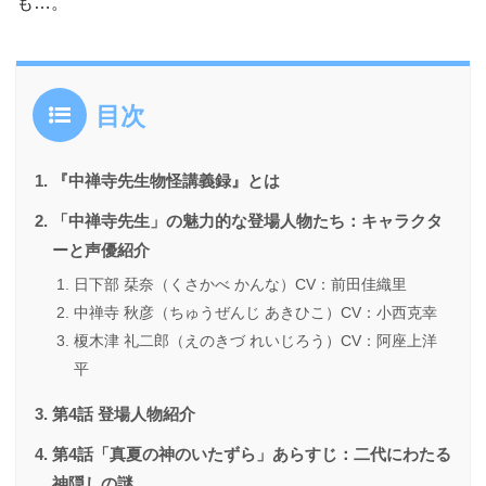
も…。
目次
『中禅寺先生物怪講義録』とは
「中禅寺先生」の魅力的な登場人物たち：キャラクタ
ーと声優紹介
日下部 栞奈（くさかべ かんな）CV：前田佳織里
中禅寺 秋彦（ちゅうぜんじ あきひこ）CV：小西克幸
榎木津 礼二郎（えのきづ れいじろう）CV：阿座上洋
平
第4話 登場人物紹介
第4話「真夏の神のいたずら」あらすじ：二代にわたる
神隠しの謎