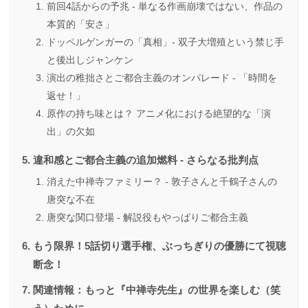
前回4話からの予兆 - 単なる作画崩壊ではない、作品の
本質的「安さ」
ドッペルゲンガーの「真相」- 双子大増殖という禁じ手
と後出しジャンケン
演出の稚拙さとご都合主義のオンパレード - 「時間を
返せ！」
原作の持ち味とは？ アニメ化における絶望的な「演
出」の欠如
違和感とご都合主義の追加燃料 - さらなる批判点
消えた中禅寺ファミリー？ - 敦子さんと千鶴子さんの
唐突な不在
唐突な関口登場 - 解説役もやっぱりご都合主義
もう限界！5話切り選手権、ぶっちぎりの優勝にて視聴
断念！
関連情報：もっと『中禅寺先生』の世界を楽しむ（笑