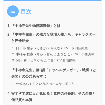
目次
『中禅寺先生物怪講義録』とは
「中禅寺先生」の残念な登場人物たち：キャラクター
と声優紹介
日下部 栞奈（くさかべ かんな）CV：前田佳織里
中禅寺 秋彦（ちゅうぜんじ あきひこ）CV：小西克幸
関口 巽（せきぐち たつみ）CV.西地修哉
「中禅寺先生」第5話「ドッペルゲンガー」- 戦慄（と
失笑）の公式あらすじ
公式あらすじという名の壮大な「前フリ」
安すぎて逆に目が覚める！驚愕の茶番劇、その全貌と
低品質の本質