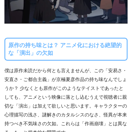
原作の持ち味とは？ アニメ化における絶望的
な「演出」の欠如
僕は原作未読だから何とも言えませんが、この「安易さ・
安直さ・ご都合主義」が京極夏彦作品の持ち味なんでしょ
うか？ 少なくとも原作がこのようなテイストであったと
しても、アニメという映像に落とし込むうえで視聴者に親
切な「演出」は加えて欲しいと思います。キャラクターの
心理描写の浅さ、謎解きのカタルシスのなさ、怪異が本来
持つべき不気味さの欠如。これらは「作画崩壊」とは異な