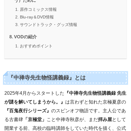
う）ために
原作コミックス情報
Blu-ray＆DVD情報
サウンドトラック・グッズ情報
VODの紹介
おすすめポイント
『中禅寺先生物怪講義録』とは
2025年4月からスタートした
『中禅寺先生物怪講義録 先生
が謎を解いてしまうから。』
は言わずと知れた京極夏彦の
『百鬼夜行シリーズ』
のスピンオフ物語です。主人公であ
る古書肆
「京極堂」
こと中禅寺秋彦が、まだ
拝み屋
として
開業する前、高校の臨時講師をしていた時代を描く、公式