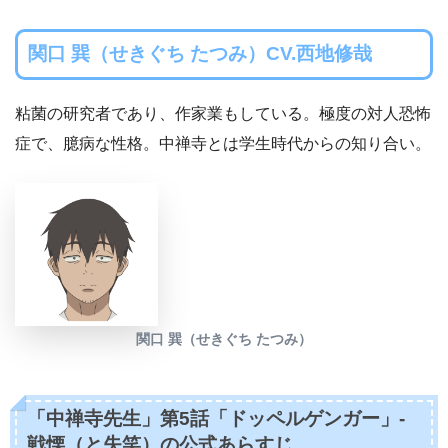
関口 巽（せきぐち たつみ）CV.西地修哉
粘菌の研究者であり、作家業もしている。極度の対人恐怖
症で、臆病な性格。中禅寺とは学生時代からの知り合い。
関口 巽（せきぐち たつみ）
「中禅寺先生」第5話「ドッペルゲンガー」-
戦慄（と失笑）の公式あらすじ