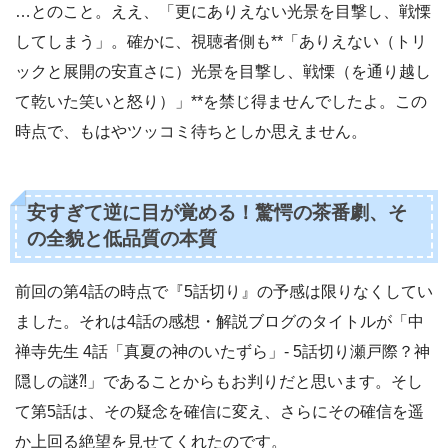
…とのこと。ええ、「更にありえない光景を目撃し、戦慄
してしまう」。確かに、視聴者側も**「ありえない（トリ
ックと展開の安直さに）光景を目撃し、戦慄（を通り越し
て乾いた笑いと怒り）」**を禁じ得ませんでしたよ。この
時点で、もはやツッコミ待ちとしか思えません。
安すぎて逆に目が覚める！驚愕の茶番劇、そ
の全貌と低品質の本質
前回の第4話の時点で『5話切り』の予感は限りなくしてい
ました。それは4話の感想・解説ブログのタイトルが「中
禅寺先生 4話「真夏の神のいたずら」- 5話切り瀬戸際？神
隠しの謎⁈」であることからもお判りだと思います。そし
て第5話は、その疑念を確信に変え、さらにその確信を遥
か上回る絶望を見せてくれたのです。