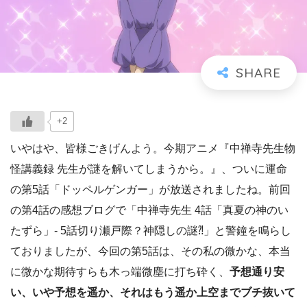
+2
いやはや、皆様ごきげんよう。今期アニメ『中禅寺先生物
怪講義録 先生が謎を解いてしまうから。』、ついに運命
の第5話「ドッペルゲンガー」が放送されましたね。前回
の第4話の感想ブログで「中禅寺先生 4話「真夏の神のい
たずら」- 5話切り瀬戸際？神隠しの謎⁈」と警鐘を鳴らし
ておりましたが、今回の第5話は、その私の微かな、本当
に微かな期待すらも木っ端微塵に打ち砕く、
予想通り安
い、いや予想を遥か、それはもう遥か上空までブチ抜いて