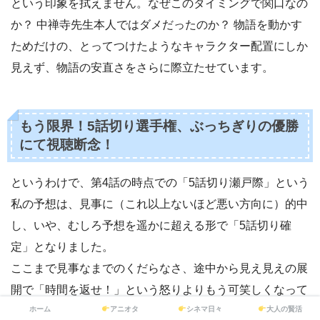
という印象を拭えません。なぜこのタイミングで関口なの
か？ 中禅寺先生本人ではダメだったのか？ 物語を動かす
ためだけの、とってつけたようなキャラクター配置にしか
見えず、物語の安直さをさらに際立たせています。
もう限界！5話切り選手権、ぶっちぎりの優勝
にて視聴断念！
というわけで、第4話の時点での「5話切り瀬戸際」という
私の予想は、見事に（これ以上ないほど悪い方向に）的中
し、いや、むしろ予想を遥かに超える形で「5話切り確
定」となりました。
ここまで見事なまでのくだらなさ、途中から見え見えの展
開で「時間を返せ！」という怒りよりもう可笑しくなって
ホーム
アニオタ
シネマ日々
大人の賢活
しまい、そういう意味では、記憶に残る「いい5話切り」