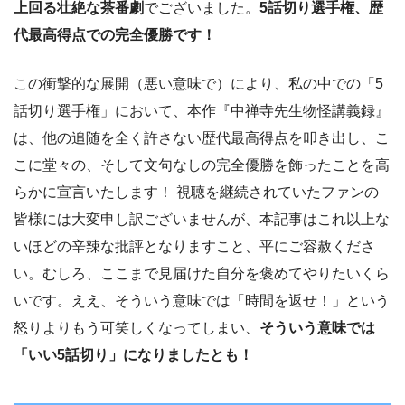
上回る壮絶な茶番劇
でございました。
5話切り選手権、歴
代最高得点での完全優勝です！
この衝撃的な展開（悪い意味で）により、私の中での「5
話切り選手権」において、本作『中禅寺先生物怪講義録』
は、他の追随を全く許さない歴代最高得点を叩き出し、こ
こに堂々の、そして文句なしの完全優勝を飾ったことを高
らかに宣言いたします！ 視聴を継続されていたファンの
皆様には大変申し訳ございませんが、本記事はこれ以上な
いほどの辛辣な批評となりますこと、平にご容赦くださ
い。むしろ、ここまで見届けた自分を褒めてやりたいくら
いです。ええ、そういう意味では「時間を返せ！」という
怒りよりもう可笑しくなってしまい、
そういう意味では
「いい5話切り」になりましたとも！