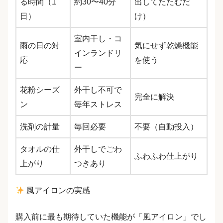
る時間（1
約30〜40分
出してたたむだ
日）
け）
室内干し・コ
雨の日の対
気にせず乾燥機能
インランドリ
応
を使う
ー
花粉シーズ
外干し不可で
完全に解決
ン
毎年ストレス
洗剤の計量
毎回必要
不要（自動投入）
タオルの仕
外干しでごわ
ふわふわ仕上がり
上がり
つきあり
風アイロンの実感
購入前に最も期待していた機能が「風アイロン」でし