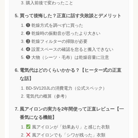
購入前後で変わったこと
買って後悔した？正直に話す失敗談とデメリット
❶ 乾燥方式を調べずに買った
❷ 乾燥時の振動音が思ったより大きい
❸ 乾燥フィルターの掃除が必要
❹ 設置スペースの確認を怠ると搬入できない
❺ 大物（シーツ・毛布）は乾燥容量に注意
電気代はどのくらいかかる？【ヒーター式の正直
な話】
BD-SV120JLの消費電力（公式スペック）
電気代の概算（参考）
風アイロンの実力を2年間使って正直レビュー【一
番気になる機能】
風アイロンが「効果あり」と感じた衣類
風アイロンでも「シワが残った」衣類