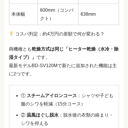
600mm（コンパ
本体幅
638mm
クト）
コスパ判定：約4万円の差額で何が変わる？
両機種とも
乾燥方式は同じ「ヒーター乾燥（水冷・除
湿タイプ）」
です。
最新モデルBD-SV120Mで新たに追加された機能は主
に2つです。
①
スチームアイロンコース
：シャツや子ども
服のシワを軽減（15分コース）
②
温風ほぐし脱水
：脱水後の衣類の絡まり・
シワを抑える