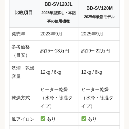
BD-SV120JL
BD-SV120M
比較項目
2023年型落ち・本記
2025年最新モデル
事の使用機種
発売年
2023年9月
2025年9月
参考価格
約15〜18万円
約19〜22万円
（目安）
洗濯・乾燥
12kg / 6kg
12kg / 6kg
容量
ヒーター乾燥
ヒーター乾燥
乾燥方式
（水冷・除湿タ
（水冷・除湿タ
イプ）
イプ）
風アイロン
あり
あり