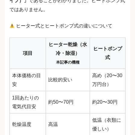
イプ）」
であることがわかりました。ヒートポンプ式
ではありません。
ヒーター式とヒートポンプ式の違いについて
ヒーター乾燥（水
ヒートポンプ
項目
冷・除湿）
式
本記事の機種
本体価格の目
高め（20〜30
比較的安い
安
万円台）
1回あたりの
約50〜70円
約20〜30円
電気代目安
低温（衣類に
乾燥温度
高温
優しい）