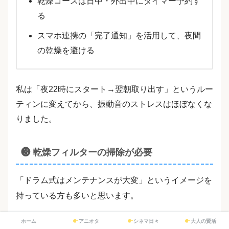
乾燥コースは日中・外出中にタイマー予約す
る
スマホ連携の「完了通知」を活用して、夜間
の乾燥を避ける
私は「夜22時にスタート→翌朝取り出す」というルー
ティンに変えてから、振動音のストレスはほぼなくな
りました。
❸ 乾燥フィルターの掃除が必要
「ドラム式はメンテナンスが大変」というイメージを
持っている方も多いと思います。
ホーム
アニオタ
シネマ日々
大人の賢活
実際のところ、
慣れれば1分以内に終わります。