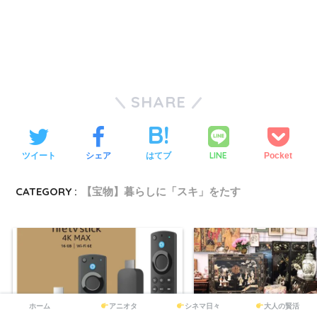
SHARE
LINE
ツイート
シェア
はてブ
Pocket
CATEGORY :
【宝物】暮らしに「スキ」をたす
ホーム
アニオタ
シネマ日々
大人の賢活