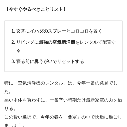
【今すぐやるべきことリスト】
玄関に
イハダのスプレー
と
コロコロ
を置く
リビングに
最強の空気清浄機
をレンタルで配置す
る
寝る前に
鼻うがい
でリセットする
特に「空気清浄機のレンタル」は、今年一番の発見でし
た。
高い本体を買わずに、一番辛い時期だけ最新家電の力を借
りる。
この賢い選択で、今年の春を「要塞」の中で快適に過ごし
ましょう。