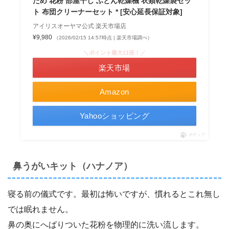
ため 花粉 部屋干し ふとん乾燥機 衣類乾燥袋セッ
ト 布団クリーナーセット * [安心延長保証対象]
アイリスオーヤマ公式 楽天市場店
¥9,980
（2026/02/15 14:57時点 | 楽天市場調べ）
＼ポイント最大11倍！／
楽天市場
Amazon
Yahooショッピング
ポチップ
鼻うがいキット（ハナノア）
寝る前の儀式です。最初は怖いですが、慣れるとこれ無し
では眠れません。
鼻の奥にへばりついた花粉を物理的に洗い流します。