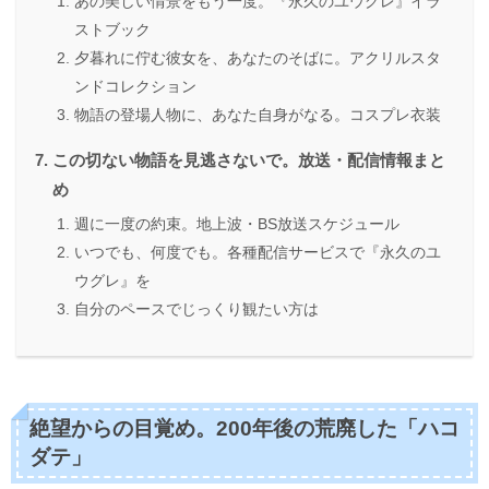
あの美しい情景をもう一度。『永久のユウグレ』イラ
ストブック
夕暮れに佇む彼女を、あなたのそばに。アクリルスタ
ンドコレクション
物語の登場人物に、あなた自身がなる。コスプレ衣装
この切ない物語を見逃さないで。放送・配信情報まと
め
週に一度の約束。地上波・BS放送スケジュール
いつでも、何度でも。各種配信サービスで『永久のユ
ウグレ』を
自分のペースでじっくり観たい方は
絶望からの目覚め。200年後の荒廃した「ハコ
ダテ」