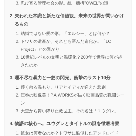
忍び寄る管理社会の影。統一機構”OWEL”の謎
失われた常識と新たな価値観。未来の世界が問いかけ
るもの
結婚ではない愛の形。「エルシー」とは何か？
トワサの遺産か、それとも歪んだ進化か。「LC
Project」との繋がり
18世紀レベルの文明と温暖化？200年で世界に何が起
きたのか
理不尽な暴力と一筋の閃光。衝撃のラスト10分
儚く散る温もり。リアとイディが迎えた悲劇
圧巻の映像美！P.A.WORKSが描く映画品質の戦闘シー
ン
天空から舞い降りた救世主。その名は「ユウグレ」
物語の核心へ。ユウグレとタイトルの謎を徹底考察
彼女は何者なのか？トワサに酷似したアンドロイド