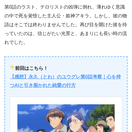
第0話のラスト、テロリストの凶弾に倒れ、薄れゆく意識
の中で死を覚悟した主人公・姫神アキラ。しかし、彼の物
語はそこでは終わりませんでした。再び目を開けた彼を待
っていたのは、信じがたい光景と、あまりにも長い時の流
れでした。
前回はこちら！
【感想】永久（とわ）のユウグレ第0話考察｜心を持
つAIと引き裂かれた純愛の行方