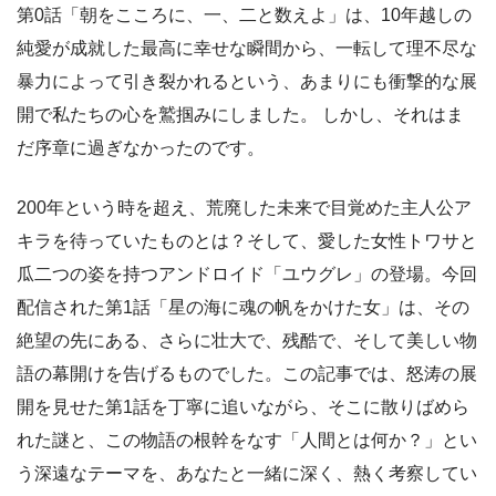
第0話「朝をこころに、一、二と数えよ」は、10年越しの
純愛が成就した最高に幸せな瞬間から、一転して理不尽な
暴力によって引き裂かれるという、あまりにも衝撃的な展
開で私たちの心を鷲掴みにしました。 しかし、それはま
だ序章に過ぎなかったのです。
200年という時を超え、荒廃した未来で目覚めた主人公ア
キラを待っていたものとは？そして、愛した女性トワサと
瓜二つの姿を持つアンドロイド「ユウグレ」の登場。今回
配信された第1話「星の海に魂の帆をかけた女」は、その
絶望の先にある、さらに壮大で、残酷で、そして美しい物
語の幕開けを告げるものでした。この記事では、怒涛の展
開を見せた第1話を丁寧に追いながら、そこに散りばめら
れた謎と、この物語の根幹をなす「人間とは何か？」とい
う深遠なテーマを、あなたと一緒に深く、熱く考察してい