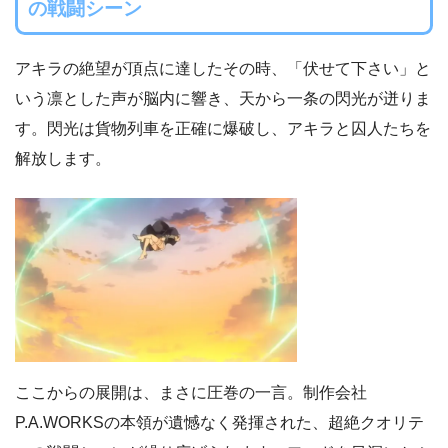
の戦闘シーン
アキラの絶望が頂点に達したその時、「伏せて下さい」と
いう凛とした声が脳内に響き、天から一条の閃光が迸りま
す。閃光は貨物列車を正確に爆破し、アキラと囚人たちを
解放します。
ここからの展開は、まさに圧巻の一言。制作会社
P.A.WORKSの本領が遺憾なく発揮された、超絶クオリテ