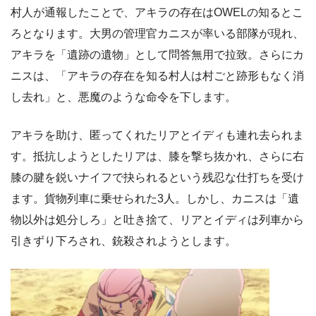
村人が通報したことで、アキラの存在はOWELの知るとこ
ろとなります。大男の管理官カニスが率いる部隊が現れ、
アキラを「遺跡の遺物」として問答無用で拉致。さらにカ
ニスは、「アキラの存在を知る村人は村ごと跡形もなく消
し去れ」と、悪魔のような命令を下します。
アキラを助け、匿ってくれたリアとイディも連れ去られま
す。抵抗しようとしたリアは、膝を撃ち抜かれ、さらに右
膝の腱を鋭いナイフで抉られるという残忍な仕打ちを受け
ます。貨物列車に乗せられた3人。しかし、カニスは「遺
物以外は処分しろ」と吐き捨て、リアとイディは列車から
引きずり下ろされ、銃殺されようとします。