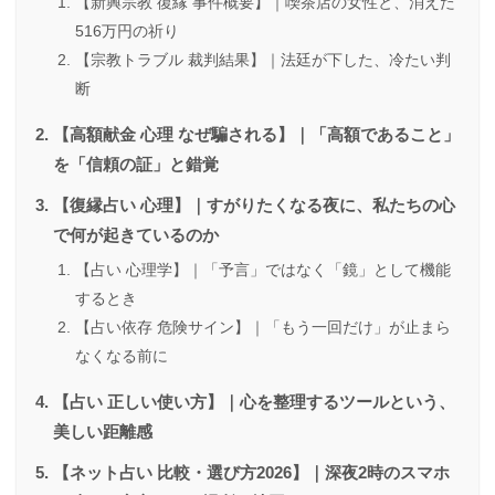
【新興宗教 復縁 事件概要】｜喫茶店の女性と、消えた
516万円の祈り
【宗教トラブル 裁判結果】｜法廷が下した、冷たい判
断
【高額献金 心理 なぜ騙される】｜「高額であること」
を「信頼の証」と錯覚
【復縁占い 心理】｜すがりたくなる夜に、私たちの心
で何が起きているのか
【占い 心理学】｜「予言」ではなく「鏡」として機能
するとき
【占い依存 危険サイン】｜「もう一回だけ」が止まら
なくなる前に
【占い 正しい使い方】｜心を整理するツールという、
美しい距離感
【ネット占い 比較・選び方2026】｜深夜2時のスマホ