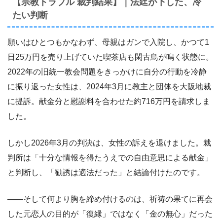
【宗教トラブル 裁判結果】｜法廷が下した、冷
たい判断
願いはひとつもかなわず、母親はガンで入院し、かつて1
日25万円を売り上げていた喫茶店も閑古鳥が鳴く状態に。
2022年の旧統一教会問題をきっかけに自分の行動を冷静
に振り返った女性は、2024年3月に教主と団体を大阪地裁
に提訴。献金分と慰謝料を合わせた約716万円を請求しま
した。
しかし2026年3月の判決は、女性の訴えを退けました。裁
判所は「十分な情報を得たうえでの自由意思による献金」
と判断し、「勧誘は適法だった」と結論付けたのです。
――そして何より胸を締め付けるのは、祈祷の果てに再会
した元恋人の目的が「復縁」ではなく「金の無心」だった