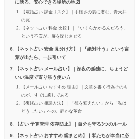
に映る、安心できる場所の地図
【電話占い 課金リスク】｜手軽さの裏に潜む、青天井
の罠
【ネット占い 料金 比較】｜「いくらかかるんだろう」
という不安が、扉を閉じさせる
【ネット占い 安全 見分け方】｜「絶対叶う」という言
葉が出たら、一歩引いて
【ネット占い メール占い】｜深夜の孤独に、ちょうど
いい温度で寄り添う使い方
【メール占い おすすめ 理由】｜文章を書く行為そのも
のが、すでに癒しである
【復縁占い 相談方法】｜「彼を変えたい」から「私は
どうしたい」への、静かな革命
【占い 予算管理 依存防止】｜自分を守る3つのルール
【ネット占い おすすめ 総まとめ】｜私たちが本当に必