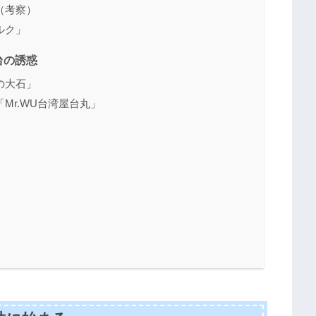
（考察）
ルク」
台の誘惑
の大石」
Mr.WU台湾屋台丸」