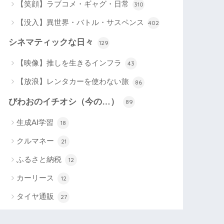
【笑顔】ラブコメ・ギャグ・日常
310
【没入】異世界・バトル・サスペンス
402
シネマティックな日々
129
【映像】推しを生きるインフラ
43
【放浪】レンタカーを使わない旅
86
びわおのイチオシ（今の…）
89
生成AI学習
18
クルマネー
21
ふるさと納税
12
カーリース
12
タイヤ通販
27