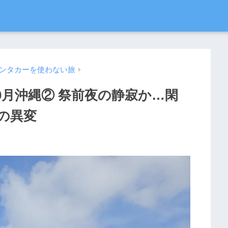
ンタカーを使わない旅
0月沖縄② 祭前夜の静寂か…閑
の異変