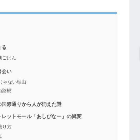
まる
朝ごはん
出会い
坦じゃない理由
街路樹
の国際通りから人が消えた謎
トレットモール「あしびなー」の異変
乗り方
え