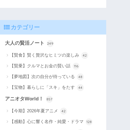
カテゴリー
大人の賢活ノート
249
【賢食】賢く贅沢なヒミツの楽しみ
42
【賢乗】クルマとお金の賢い話
116
【夢地図】次の自分が待っている
48
【宝物】暮らしに「スキ」をたす
44
アニオタWorld！
857
【今期】2026年夏アニメ
42
【感動】心に響く名作・純愛・ドラマ
128