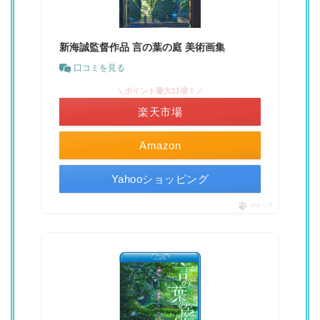
新海誠監督作品 言の葉の庭 美術画集
口コミを見る
＼ポイント最大11倍！／
楽天市場
Amazon
Yahooショッピング
ポチップ