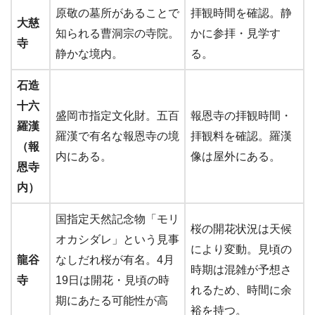
原敬の墓所があることで
拝観時間を確認。静
大慈
知られる曹洞宗の寺院。
かに参拝・見学す
寺
静かな境内。
る。
石造
十六
盛岡市指定文化財。五百
報恩寺の拝観時間・
羅漢
羅漢で有名な報恩寺の境
拝観料を確認。羅漢
（報
内にある。
像は屋外にある。
恩寺
内）
国指定天然記念物「モリ
桜の開花状況は天候
オカシダレ」という見事
により変動。見頃の
龍谷
なしだれ桜が有名。4月
時期は混雑が予想さ
寺
19日は開花・見頃の時
れるため、時間に余
期にあたる可能性が高
裕を持つ。