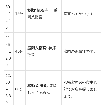
11:
30
移動:
龍谷寺 → 盛
– 1
15分
南東へ向かいます。
岡八幡宮
1:4
5
11:
45
盛岡八幡宮:
参拝・
– 1
45分
盛岡の総鎮守です。
散策
2:3
0
12:
30
八幡宮周辺や市中心
移動 & 昼食:
盛岡
– 1
60分
部でお店を探しまし
じゃじゃめん
3:3
ょう。
0