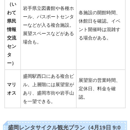
（い
岩手県立図書館や各種ホ
わて
各施設の開館時間、
ール、パスポートセンタ
県民
休館日を確認。イベ
ーなどが入る複合施設。
情報
ント開催時は混雑す
展望スペースなどがある
交流
る場合がある。
場合も。
セン
タ
ー）
盛岡駅西口にある複合ビ
展望室の営業時間、
マリ
ル。上層階には展望室が
定休日、料金を確
オス
あり、盛岡市街や岩手山
認。
を一望できる。
盛岡レンタサイクル観光プラン（4月19日 9:0