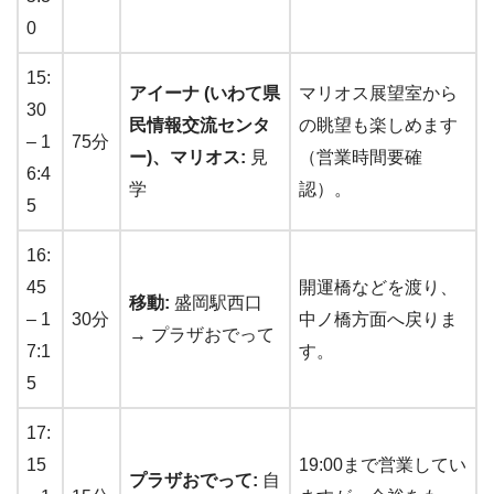
0
15:
アイーナ (いわて県
マリオス展望室から
30
民情報交流センタ
の眺望も楽しめます
– 1
75分
ー)、マリオス:
見
（営業時間要確
6:4
学
認）。
5
16:
45
開運橋などを渡り、
移動:
盛岡駅西口
– 1
30分
中ノ橋方面へ戻りま
→ プラザおでって
7:1
す。
5
17:
15
19:00まで営業してい
プラザおでって:
自