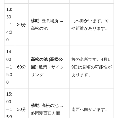
13:
30
移動:
昼食場所 →
北へ向かいます。や
– 1
30分
高松の池
や距離があります。
4:0
0
14:
00
高松の池 (高松公
桜の名所です。4月1
– 1
60分
園):
散策・サイク
9日は見頃の可能性が
5:0
リング
あります。
0
15:
00
移動:
高松の池 →
– 1
30分
南西へ向かいます。
盛岡駅西口方面
5:3