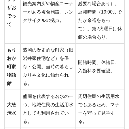
観光案内所や物産コーナ
必要な場合あり）。
ザお
ーがある複合施設。レン
返却時間（19:00まで
でっ
タサイクルの拠点。
だが余裕をもっ
て
て）。第2火曜日は休
館の場合あり。
もり
盛岡の歴史的な町家（旧
おか
岩井家住宅など）を保
開館時間、休館日、
町家
存・公開。当時の暮らし
入館料を要確認。
物語
ぶりや文化に触れられ
館
る。
盛岡を代表する名水の一
周辺住民の生活用水
大慈
つ。地域住民の生活用水
でもあるため、マナ
清水
としても利用されてい
ーを守って見学す
る。
る。