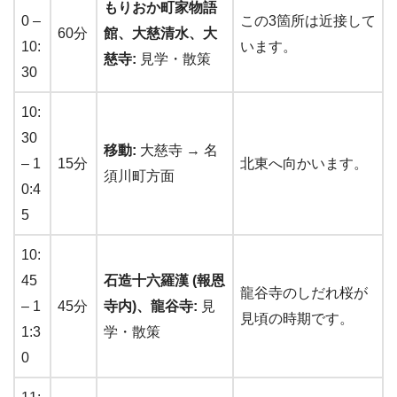
もりおか町家物語
0 –
この3箇所は近接して
60分
館、大慈清水、大
10:
います。
慈寺:
見学・散策
30
10:
30
移動:
大慈寺 → 名
– 1
15分
北東へ向かいます。
須川町方面
0:4
5
10:
45
石造十六羅漢 (報恩
龍谷寺のしだれ桜が
– 1
45分
寺内)、龍谷寺:
見
見頃の時期です。
1:3
学・散策
0