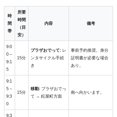
所要
時
時間
間
内容
備考
（目
帯
安）
9:0
プラザおでって:
レ
事前予約推奨。身分
0 –
15分
ンタサイクル手続
証明書が必要な場合
9:1
き
あり。
5
9:1
5 –
移動:
プラザおでっ
15分
南へ向かいます。
9:3
て → 鉈屋町方面
0
9:3