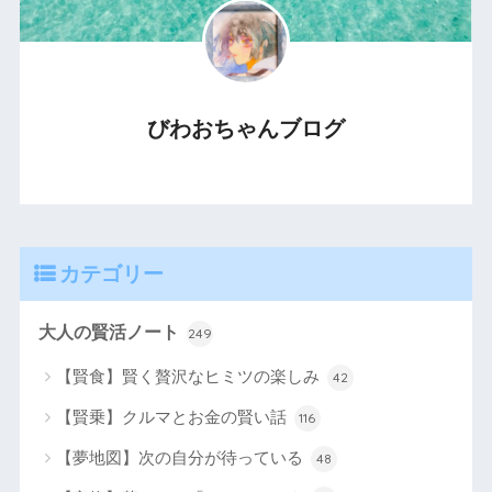
びわおちゃんブログ
カテゴリー
大人の賢活ノート
249
【賢食】賢く贅沢なヒミツの楽しみ
42
【賢乗】クルマとお金の賢い話
116
【夢地図】次の自分が待っている
48