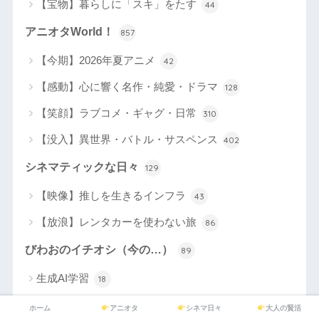
【宝物】暮らしに「スキ」をたす
44
アニオタWorld！
857
【今期】2026年夏アニメ
42
【感動】心に響く名作・純愛・ドラマ
128
【笑顔】ラブコメ・ギャグ・日常
310
【没入】異世界・バトル・サスペンス
402
シネマティックな日々
129
【映像】推しを生きるインフラ
43
【放浪】レンタカーを使わない旅
86
びわおのイチオシ（今の…）
89
生成AI学習
18
クルマネー
21
ホーム
アニオタ
シネマ日々
大人の賢活