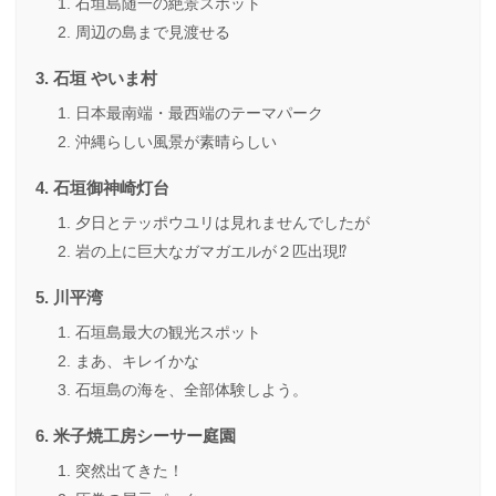
石垣島随一の絶景スポット
周辺の島まで見渡せる
石垣 やいま村
日本最南端・最西端のテーマパーク
沖縄らしい風景が素晴らしい
石垣御神崎灯台
夕日とテッポウユリは見れませんでしたが
岩の上に巨大なガマガエルが２匹出現⁉
川平湾
石垣島最大の観光スポット
まあ、キレイかな
石垣島の海を、全部体験しよう。
米子焼工房シーサー庭園
突然出てきた！