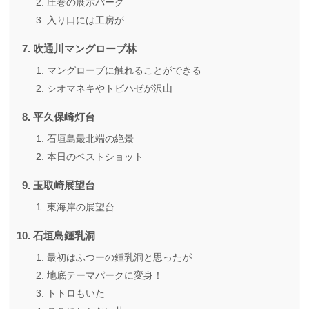
圧巻の展示パーク
入り口には工房が
吹通川マングローブ林
マングローブに触れることができる
シオマネキやトビハゼが沢山
平久保崎灯台
石垣島最北端の絶景
本日のベストショット
玉取崎展望台
東海岸の展望台
石垣島鍾乳洞
最初はふつーの鍾乳洞と思ったが
地底テーマパークに変身！
トトロもいた