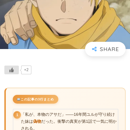
+2
この記事の3行まとめ
「私が、本物のアサだ」――16年間ユルが守り続け
1
た妹は
偽物
だった。衝撃の真実が第1話で一気に明か
される。