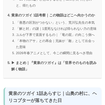
と、得たもの
黄泉のツガイ 1話考察｜この物語はどこへ向かうのか
「善悪の区別がつかない」という、荒川弘先生の本気
「解と封」の謎｜1度死ななければ得られない力の意味
ユルが下界で直面するもの｜「竜の屁」の向こう側へ
「本物のアサ」との再会｜兄妹が「敵」として出会っ
た意味
2026年春アニメとして、今この瞬間に見るべき理由
▶ まとめ｜『黄泉のツガイ』は「世界そのものを読み
解く物語」
黄泉のツガイ 1話あらすじ｜山奥の村に、ヘ
リコプターが落ちてきた日