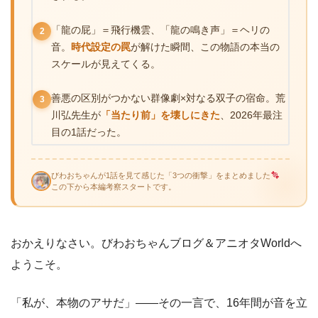
「龍の屁」＝飛行機雲、「龍の鳴き声」＝ヘリの
2
音。
時代設定の罠
が解けた瞬間、この物語の本当の
スケールが見えてくる。
善悪の区別がつかない群像劇×対なる双子の宿命。荒
3
川弘先生が
「当たり前」を壊しにきた
、2026年最注
目の1話だった。
びわおちゃんが1話を見て感じた「3つの衝撃」をまとめました
この下から本編考察スタートです。
おかえりなさい。びわおちゃんブログ＆アニオタWorldへ
ようこそ。
「私が、本物のアサだ」――その一言で、16年間が音を立