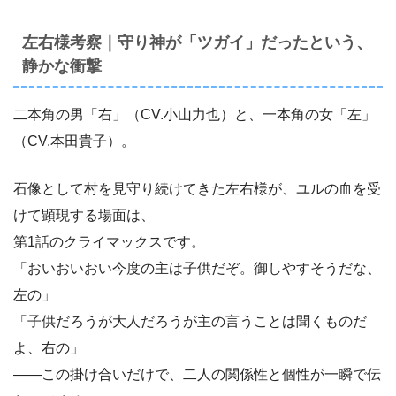
左右様考察｜守り神が「ツガイ」だったという、
静かな衝撃
二本角の男「右」（CV.小山力也）と、一本角の女「左」
（CV.本田貴子）。
石像として村を見守り続けてきた左右様が、ユルの血を受
けて顕現する場面は、
第1話のクライマックスです。
「おいおいおい今度の主は子供だぞ。御しやすそうだな、
左の」
「子供だろうが大人だろうが主の言うことは聞くものだ
よ、右の」
――この掛け合いだけで、二人の関係性と個性が一瞬で伝