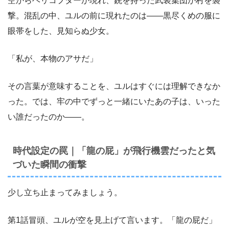
空からヘリコプターが現れ、銃を持った武装集団が村を襲
撃。混乱の中、ユルの前に現れたのは――黒尽くめの服に
眼帯をした、見知らぬ少女。
「私が、本物のアサだ」
その言葉が意味することを、ユルはすぐには理解できなか
った。では、牢の中でずっと一緒にいたあの子は、いった
い誰だったのか――。
時代設定の罠｜「龍の屁」が飛行機雲だったと気
づいた瞬間の衝撃
少し立ち止まってみましょう。
第1話冒頭、ユルが空を見上げて言います。「龍の屁だ」