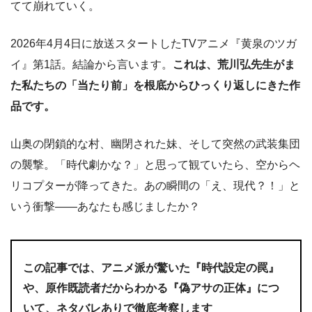
てて崩れていく。
2026年4月4日に放送スタートしたTVアニメ『黄泉のツガ
イ』第1話。結論から言います。
これは、荒川弘先生がま
た私たちの「当たり前」を根底からひっくり返しにきた作
品です。
山奥の閉鎖的な村、幽閉された妹、そして突然の武装集団
の襲撃。「時代劇かな？」と思って観ていたら、空からヘ
リコプターが降ってきた。あの瞬間の「え、現代？！」と
いう衝撃――あなたも感じましたか？
この記事では、アニメ派が驚いた『時代設定の罠』
や、原作既読者だからわかる『偽アサの正体』につ
いて、ネタバレありで徹底考察します