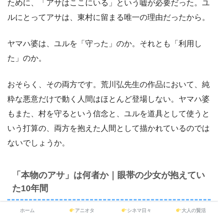
ために、「アサはここにいる」という嘘が必要だった。ユ
ルにとってアサは、東村に留まる唯一の理由だったから。
ヤマハ婆は、ユルを「守った」のか。それとも「利用し
た」のか。
おそらく、その両方です。荒川弘先生の作品において、純
粋な悪意だけで動く人間はほとんど登場しない。ヤマハ婆
もまた、村を守るという信念と、ユルを道具として使うと
いう打算の、両方を抱えた人間として描かれているのでは
ないでしょうか。
「本物のアサ」は何者か｜眼帯の少女が抱えてい
た10年間
ホーム
アニオタ
シネマ日々
大人の賢活
一方、「私が本物のアサだ」と名乗った眼帯の少女は、何