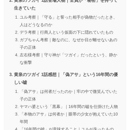
黄泉のツガイ 1話登場人物｜全員が「秘密」を持って
生きていた
ユル考察｜「守る」と誓った相手が偽物だったとき、
人はどうなるのか
デラ考察｜行商人という仮面の下に隠れていたもの
ガブちゃん考察｜敵なのに、なぜか目が離せないあの
子の正体
左右様考察｜守り神が「ツガイ」だったという、静か
な衝撃
黄泉のツガイ 1話感想｜「偽アサ」という16年間の優
しい嘘
「偽アサ」は何者だったのか｜牢の中で微笑んでいた
子の正体
ヤマハ婆という「黒幕」｜16年間の嘘を仕掛けた人物
「本物のアサ」は何者か｜眼帯の少女が抱えていた10
年間
「16年間の嘘」が意味すること｜ユルが失ったもの