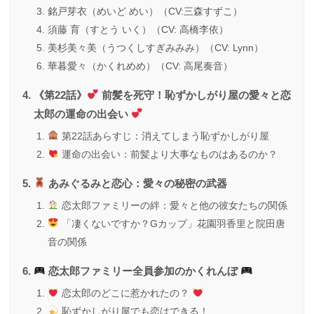
銘戸芽衣（めいど めい）（CV:三森すずこ）
須藤 育（すとう いく）（CV: 高橋李依）
美杉美々美（うつくしすぎみみみ）（CV: Lynn）
華暮愛々（かくれめめ）（CV: 高尾奏音）
《第22話》
前髪を死守！恥ずかしがり屋の愛々と恋
太郎の運命の出会い
第22話あらすじ：消えてしまう恥ずかしがり屋
運命の出会い：前髪より大事なものはあるのか？
あみぐるみと恋心：愛々の秘密の武器
恋太郎ファミリーの絆：愛々と他の彼女たちの関係
「凄くないですか？Gカップ」花園羽香里と院田唐
音の関係
恋太郎ファミリー全員参加のかくれんぼ
恋太郎のどこに惹かれたの？
恥ずかしがり屋でも恋はできる！