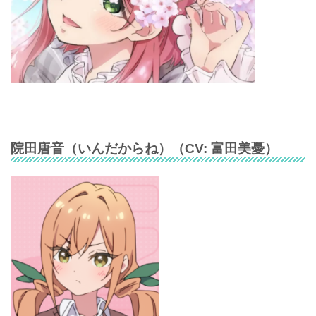
院田唐音
（
いんだからね
）（CV:
富田美憂
）