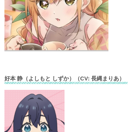
好本 静
（
よしもと しずか
）（CV:
長縄まりあ
）