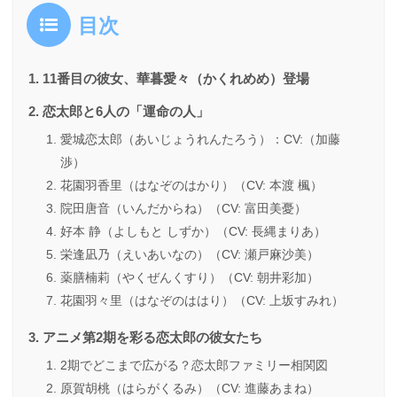
目次
11番目の彼女、華暮愛々（かくれめめ）登場
恋太郎と6人の「運命の人」
愛城恋太郎（あいじょうれんたろう）：CV:（加藤
渉）
花園羽香里（はなぞのはかり）（CV: 本渡 楓）
院田唐音（いんだからね）（CV: 富田美憂）
好本 静（よしもと しずか）（CV: 長縄まりあ）
栄逢凪乃（えいあいなの）（CV: 瀬戸麻沙美）
薬膳楠莉（やくぜんくすり）（CV: 朝井彩加）
花園羽々里（はなぞのははり）（CV: 上坂すみれ）
アニメ第2期を彩る恋太郎の彼女たち
2期でどこまで広がる？恋太郎ファミリー相関図
原賀胡桃（はらがくるみ）（CV: 進藤あまね）