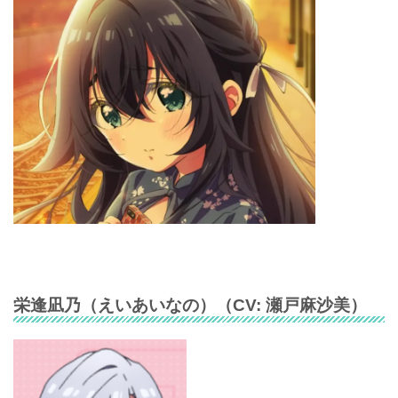
栄逢凪乃
（
えいあいなの
）（CV:
瀬戸麻沙美
）