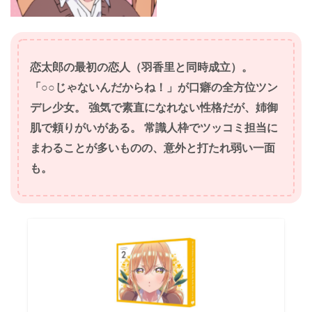
恋太郎の最初の恋人（
羽香里
と同時成立）。
「○○じゃないんだからね！」が口癖の全方位ツン
デレ少女。 強気で素直になれない性格だが、姉御
肌で頼りがいがある。 常識人枠でツッコミ担当に
まわることが多いものの、意外と打たれ弱い一面
も
。