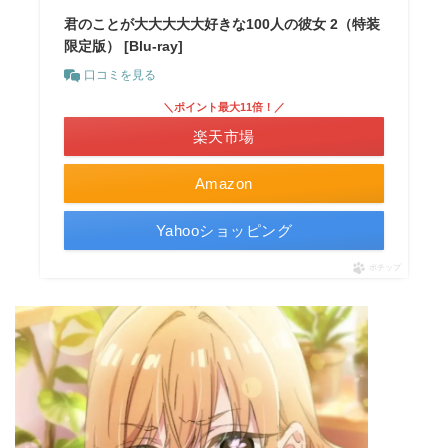
君のことが大大大大大好きな100人の彼女 2（特装
限定版） [Blu-ray]
口コミを見る
＼ポイント最大11倍！／
楽天市場
Amazon
Yahooショッピング
ポチップ