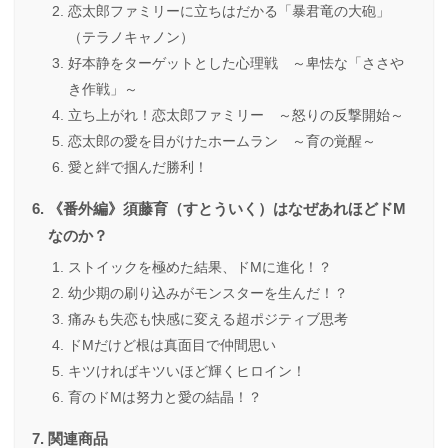
恋太郎ファミリーに立ちはだかる「暴君竜の大砲」
（テラノキャノン）
好本静をターゲットとした心理戦 ～卑怯な「ささや
き作戦」～
立ち上がれ！恋太郎ファミリー ～怒りの反撃開始～
恋太郎の愛を目がけたホームラン ～育の覚醒～
愛と絆で掴んだ勝利！
《番外編》須藤育（すとういく）はなぜあれほどドM
なのか？
ストイックを極めた結果、ドMに進化！？
幼少期の刷り込みがモンスターを生んだ！？
痛みも失恋も快感に変える超ポジティブ思考
ドMだけど根は真面目で仲間思い
キツければキツいほど輝くヒロイン！
育のドMは努力と愛の結晶！？
関連商品