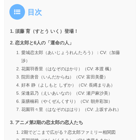
目次
須藤 育（すとう いく）登場！
恋太郎と6人の「運命の人」
愛城恋太郎（あいじょうれんたろう）：CV:（加藤
渉）
花園羽香里（はなぞのはかり）（CV: 本渡 楓）
院田唐音（いんだからね）（CV: 富田美憂）
好本 静（よしもと しずか）（CV: 長縄まりあ）
栄逢凪乃（えいあいなの）（CV: 瀬戸麻沙美）
薬膳楠莉（やくぜんくすり）（CV: 朝井彩加）
花園羽々里（はなぞのははり）（CV: 上坂すみれ）
アニメ第2期の恋太郎の恋人たち
2期でどこまで広がる？恋太郎ファミリー相関図