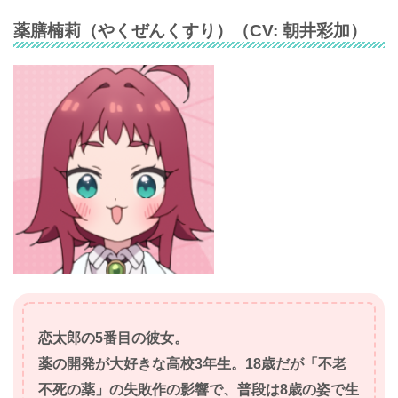
薬膳楠莉
（
やくぜんくすり
）（CV:
朝井彩加
）
恋太郎の5番目の彼女。
薬の開発が大好きな高校3年生。18歳だが「不老
不死の薬」の失敗作の影響で、普段は8歳の姿で生