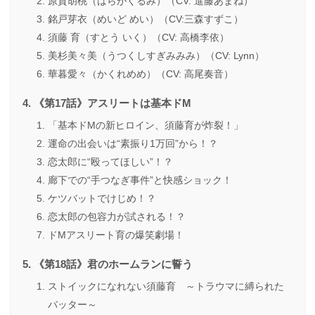
原賀胡桃（はらがくるみ）（CV: 進藤あまね）
銘戸芽衣（めいど めい）（CV:三森すずこ）
須藤 育（すとう いく）（CV: 高橋李依）
美杉美々美（うつくしすぎみみみ）（CV: Lynn）
華暮愛々（かくれめめ）（CV: 高尾奏音）
《第17話》アスリートは基本ドM
「基本ドMの新ヒロイン、須藤育が炸裂！」
運命の出会いは“素振り1万回”から！？
恋太郎に“殴ってほしい”！？
廊下での“手つなぎ事件”と快感ショック！
ケツバットでけじめ！？
恋太郎の包容力が試される！？
ドMアスリート育の爆笑劇場！
《第18話》君のホームランに誓う
ストイックになれない須藤育 ～トラウマに縛られた
バッター～