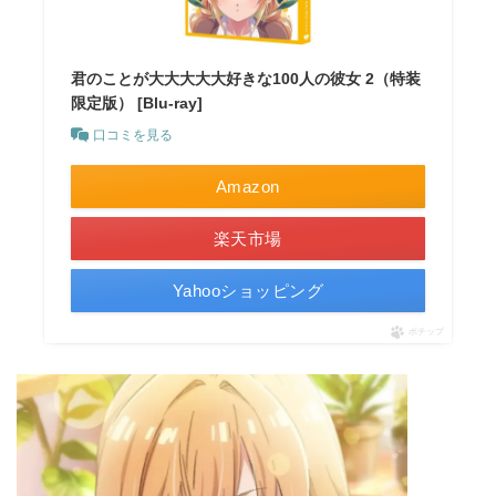
君のことが大大大大大好きな100人の彼女 2（特装
限定版） [Blu-ray]
口コミを見る
Amazon
楽天市場
Yahooショッピング
ポチップ