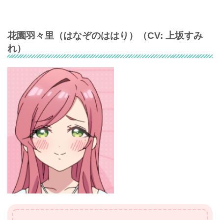
花園羽々里
（
はなぞのははり
）（CV:
上坂すみ
れ
）