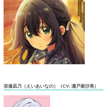
栄逢凪乃
（
えいあいなの
）（CV:
瀬戸麻沙美
）