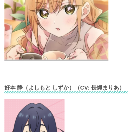
好本 静
（
よしもと しずか
）（CV:
長縄まりあ
）