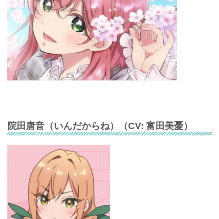
院田唐音
（
いんだからね
）（CV:
富田美憂
）