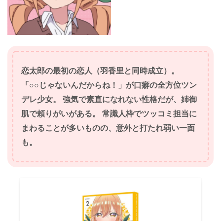
恋太郎の最初の恋人（
羽香里
と同時成立）。
「○○じゃないんだからね！」が口癖の全方位ツン
デレ少女。 強気で素直になれない性格だが、姉御
肌で頼りがいがある。 常識人枠でツッコミ担当に
まわることが多いものの、意外と打たれ弱い一面
も
。