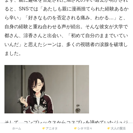
ると、SNSでは「あたしも親に漫画捨てられた経験あるか
ら辛い」「好きなものを否定される痛み、わかる…」と、
自身の経験と重ね合わせる声が続出。そんな彼女が大学で
都さん、涼香さんと出会い、「初めて自分のままでいてい
いんだ」と思えたシーンは、多くの視聴者の涙腺を破壊し
ました。
そして、コンプレックスからコスプレを諦めていたジュジ
ホーム
アニオタ
シネマ日々
大人の賢活
ュ様に対し、都さんの神業メイクと涼香さんの「本当はや