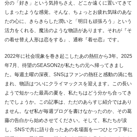
分の「好き」という気持ちさえ、どこか遠くに置いてきて
しまったような感覚。そんな、ちょっとお疲れ気味のあな
たの心に、きらきらした潤いと「明日も頑張ろう」という
活力をくれる、魔法のような物語があります。それが『そ
の着せ替え人形は恋をする』、通称『着せ恋』です。
2022年に社会現象を巻き起こしたあの熱狂から3年。2025
年7月、待望のSEASON2が私たちの元へ帰ってきまし
た。毎週土曜の深夜、SNSはファンの熱狂と感動の渦に包
まれ、物語はついにクライマックスを迎えます。この長い
ようで短かった最高の夏を、私たちはどう分かち合ってき
たでしょうか。この記事は、ただのあらすじ紹介ではあり
ません。なぜ私が毎週ブログを書けなかったのか、その葛
藤の告白から始めさせてください。そして、私たちが涙
し、SNSで共に語り合ったあの名場面を一つひとつ丁寧に