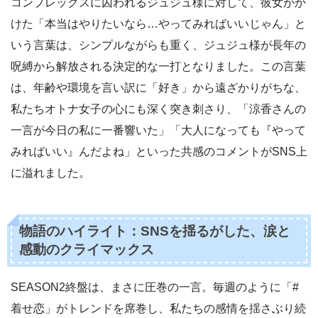
コンプレックスに囚われるジュジュ様に対して、彼女がか
けた「本当はやりたいなら…やってみればいいじゃん」と
いう言葉は、シンプルながらも重く、ジュジュ様が長年の
呪縛から解放される決定的な一打となりました。この言葉
は、年齢や環境を言い訳に「好き」から遠ざかりがちな、
私たちオトナ女子の心にも深く突き刺さり、「涼香さんの
一言が今日の私に一番響いた」「大人になっても『やって
みればいい』んだよね」といった共感のコメントがSNS上
に溢れました。
物語のハイライト：SNSを揺るがした、涙と
感動のクライマックス
SEASON2終盤は、まさに圧巻の一言。毎週のように「#
着せ恋」がトレンドを席巻し、私たちの感情を揺さぶり続