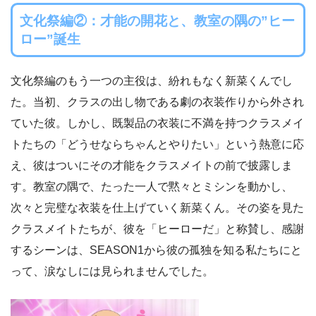
文化祭編②：才能の開花と、教室の隅の”ヒー
ロー”誕生
文化祭編のもう一つの主役は、紛れもなく新菜くんでし
た。当初、クラスの出し物である劇の衣装作りから外され
ていた彼。しかし、既製品の衣装に不満を持つクラスメイ
トたちの「どうせならちゃんとやりたい」という熱意に応
え、彼はついにその才能をクラスメイトの前で披露しま
す。教室の隅で、たった一人で黙々とミシンを動かし、
次々と完璧な衣装を仕上げていく新菜くん。その姿を見た
クラスメイトたちが、彼を「ヒーローだ」と称賛し、感謝
するシーンは、SEASON1から彼の孤独を知る私たちにと
って、涙なしには見られませんでした。