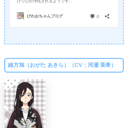
緒方旭（おがた あきら）（CV：河瀬 茉希）