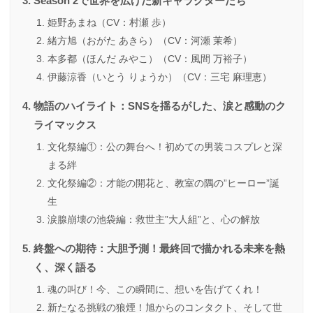
Season 2で世界を広げた新キャラクターたち
姫野あまね（CV：村瀬 歩）
緒方旭（おがた あきら）（CV：河瀬 茉希）
本多都（ほんだ みやこ）（CV：風間 万裕子）
伊藤涼香（いとう りょうか）（CV：三宅 麻理恵）
物語のハイライト：SNSを揺るがした、涙と感動のク
ライマックス
文化祭編①：公の舞台へ！初めての男装コスプレと深
まる絆
文化祭編②：才能の開花と、教室の隅の”ヒーロー”誕
生
涙腺崩壊の池袋編：救世主”大人組”と、心の解放
終盤への期待：大胆予測！最終回で描かれる未来を熱
く、深く語る
魂の叫び！今、この瞬間に、想いを告げてくれ！
新たなる挑戦の狼煙！旭からのコンタクト、そして世