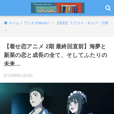
ホーム
アニオタWorld！
【笑顔】ラブコメ・ギャグ・日常
【着せ恋アニメ 2期 最終回直前】海夢と
新菜の恋と成長の全て、そしてふたりの
未来…
2026年1月3日