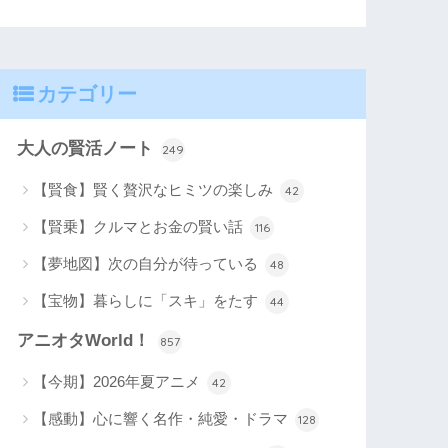
カテゴリー
大人の賢活ノート
249
【賢食】賢く贅沢なヒミツの楽しみ
42
【賢乗】クルマとお金の賢い話
116
【夢地図】次の自分が待っている
48
【宝物】暮らしに「スキ」をたす
44
アニオタWorld！
857
【今期】2026年夏アニメ
42
【感動】心に響く名作・純愛・ドラマ
128