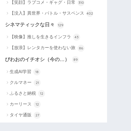
【笑顔】ラブコメ・ギャグ・日常
310
【没入】異世界・バトル・サスペンス
402
シネマティックな日々
129
【映像】推しを生きるインフラ
43
【放浪】レンタカーを使わない旅
86
びわおのイチオシ（今の…）
89
生成AI学習
18
クルマネー
21
ふるさと納税
12
カーリース
12
タイヤ通販
27