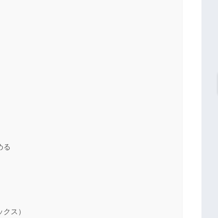
める
ックス）