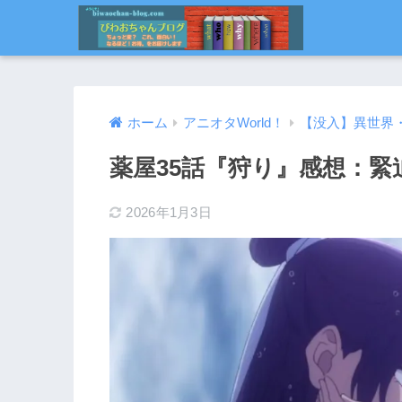
ホーム
アニオタWorld！
【没入】異世界
薬屋35話『狩り』感想：
2026年1月3日