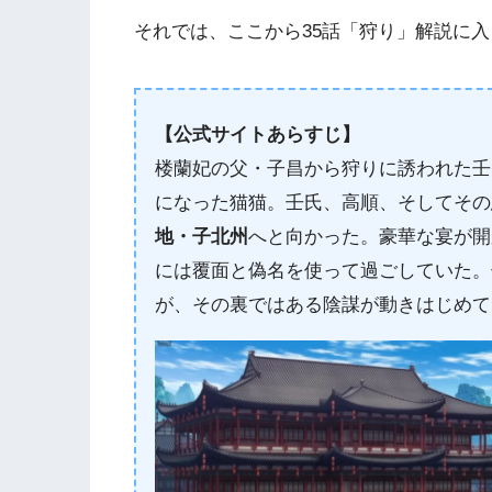
それでは、ここから35話「狩り」解説に
【公式サイトあらすじ】
楼蘭妃の父・子昌から狩りに誘われた壬
になった猫猫。壬氏、高順、そしてその
地・子北州
へと向かった。豪華な宴が開
には覆面と偽名を使って過ごしていた。
が、その裏ではある陰謀が動きはじめて