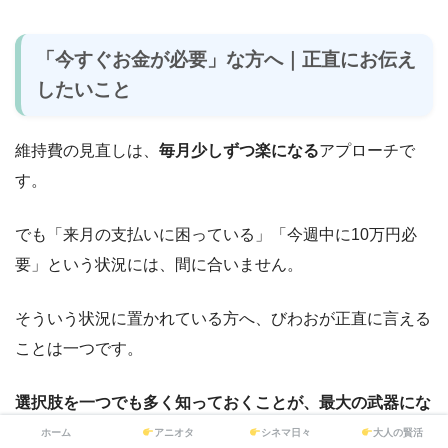
「今すぐお金が必要」な方へ｜正直にお伝え
したいこと
維持費の見直しは、
毎月少しずつ楽になる
アプローチで
す。
でも「来月の支払いに困っている」「今週中に10万円必
要」という状況には、間に合いません。
そういう状況に置かれている方へ、びわおが正直に言える
ことは一つです。
選択肢を一つでも多く知っておくことが、最大の武器にな
ります。
ホーム
アニオタ
シネマ日々
大人の賢活