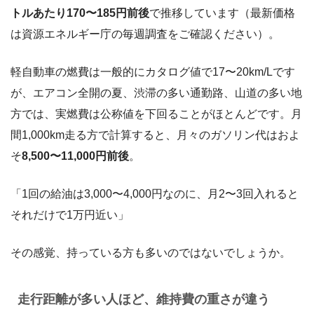
トルあたり170〜185円前後
で推移しています（最新価格
は資源エネルギー庁の毎週調査をご確認ください）。
軽自動車の燃費は一般的にカタログ値で17〜20km/Lです
が、エアコン全開の夏、渋滞の多い通勤路、山道の多い地
方では、実燃費は公称値を下回ることがほとんどです。月
間1,000km走る方で計算すると、月々のガソリン代はおよ
そ
8,500〜11,000円前後
。
「1回の給油は3,000〜4,000円なのに、月2〜3回入れると
それだけで1万円近い」
その感覚、持っている方も多いのではないでしょうか。
走行距離が多い人ほど、維持費の重さが違う