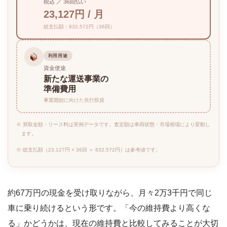
税込 ／ 36回払い
23,127円 / 月
総支払額：832,572円（36回）
利用用途
資金使途
新たな運送事業の
準備費用
事業開始に向けた先行投資
※ 買取金額・リース料は実例データです。査定額は車両状態・市場相場により変動し
ます。
※ 総支払額（23,127円 × 36回 ＝ 832,572円）は参考値です。
約67万円の現金を受け取りながら、月々2万3千円で同じ
車に乗り続けるという形です。「今の維持費より高くな
る」かどうかは、現在の維持費と比較してみることが大切