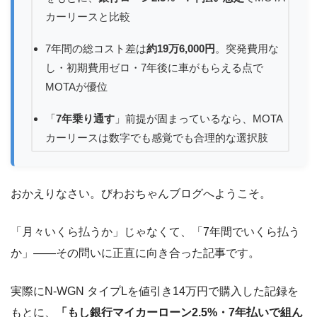
カーリースと比較
7年間の総コスト差は
約19万6,000円
。突発費用な
し・初期費用ゼロ・7年後に車がもらえる点で
MOTAが優位
「
7年乗り通す
」前提が固まっているなら、MOTA
カーリースは数字でも感覚でも合理的な選択肢
おかえりなさい。びわおちゃんブログへようこそ。
「月々いくら払うか」じゃなくて、「7年間でいくら払う
か」――その問いに正直に向き合った記事です。
実際にN-WGN タイプLを値引き14万円で購入した記録を
もとに、
「もし銀行マイカーローン2.5%・7年払いで組ん