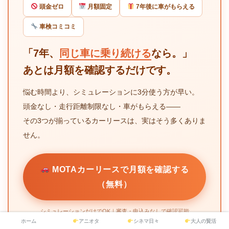
頭金ゼロ
月額固定
7年後に車がもらえる
車検コミコミ
「7年、
同じ車に乗り続ける
なら。」
あとは月額を確認するだけです。
悩む時間より、シミュレーションに3分使う方が早い。
頭金なし・走行距離制限なし・車がもらえる——
その3つが揃っているカーリースは、実はそう多くありま
せん。
MOTAカーリースで月額を確認する
（無料）
シミュレーションだけでOK｜審査・申込みなしで確認可能
ホーム
アニオタ
シネマ日々
大人の賢活