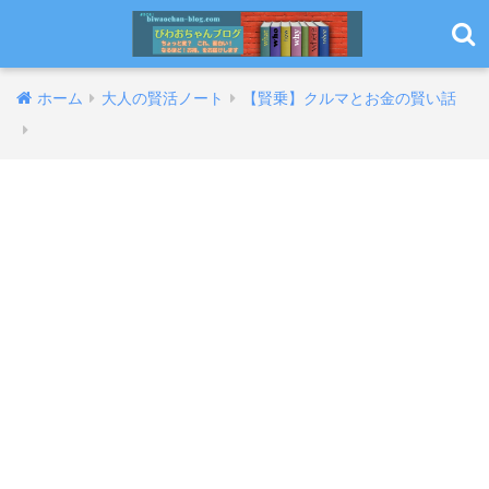
ホーム
大人の賢活ノート
【賢乗】クルマとお金の賢い話