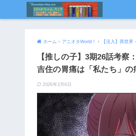
ホーム
アニオタWorld！
【没入】異世界
【推しの子】3期26話考察
吉住の胃痛は「私たち」の痛
2026年2月6日