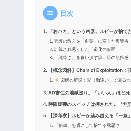
目次
「おバカ」という凶器。ルビーが捨て
壱護の教えを「劇薬」に変えた復讐者
計算され尽くした「道化の仮面」
「純粋さ」を食い潰す黒い星の飢餓感
【概念図解】Chain of Exploitat
図解の解説：愛（勘違い）で回る地
AD吉住の地獄巡り。「いい人」ほど死
時限爆弾のスイッチは押された。「無
【深考察】ルビーが踏み越える「一線」
「信頼」を盾にして捨てる醜悪さ​