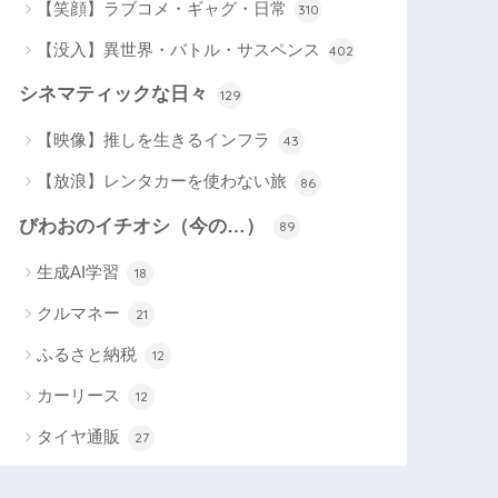
【笑顔】ラブコメ・ギャグ・日常
310
【没入】異世界・バトル・サスペンス
402
シネマティックな日々
129
【映像】推しを生きるインフラ
43
【放浪】レンタカーを使わない旅
86
びわおのイチオシ（今の…）
89
生成AI学習
18
クルマネー
21
ふるさと納税
12
カーリース
12
タイヤ通販
27