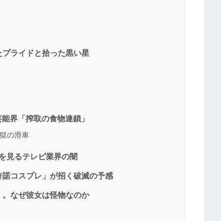
たプライドと拾った黒い星
ion：芸能界「搾取の食物連鎖」
獄の滑車
を見るテレビ業界の闇
許諾コスプレ」が招く破滅の予感
。なぜ彼女は怪物なのか​