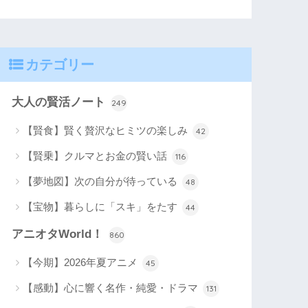
カテゴリー
大人の賢活ノート
249
【賢食】賢く贅沢なヒミツの楽しみ
42
【賢乗】クルマとお金の賢い話
116
【夢地図】次の自分が待っている
48
【宝物】暮らしに「スキ」をたす
44
アニオタWorld！
860
【今期】2026年夏アニメ
45
【感動】心に響く名作・純愛・ドラマ
131