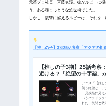
元苺プロ社長・斉藤壱護。彼がルビーに授
う、ある種まっとうな処世術でした。
しかし、復讐に燃えるルビーは、それを​
​
【推しの子】3期25話考察「アクアの