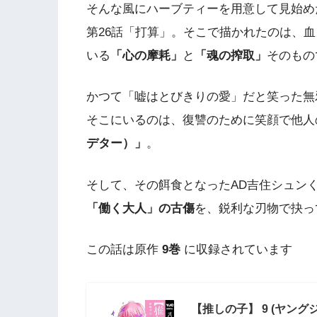
そんな風にハーブティーを用意して見始め
第26話「打算」。そこで描かれたのは、
いる​
​「心の摩耗」​
​と​
​「魂の搾取」​
​そのも
かつて「嘘はとびきりの愛」だと笑った無
そこにいるのは、復讐のために笑顔で他人
デター）」​
​。
そして、その餌食となったAD吉住シュンく
「働く大人」の古傷​
​を、鋭利な刃物で抉
この話は原作
9巻
に収録されています
【推しの子】 9 (ヤングジ