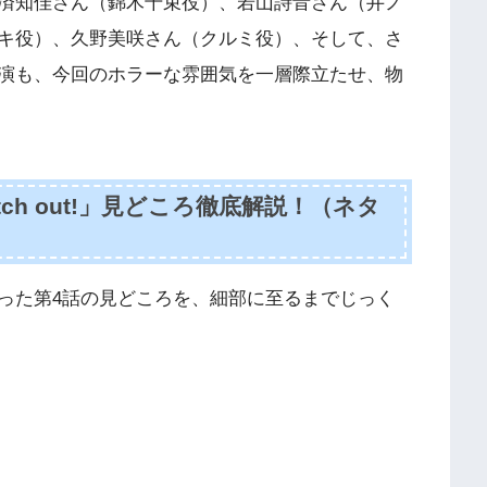
済知佳さん（錦木千束役）、若山詩音さん（井ノ
キ役）、久野美咲さん（クルミ役）、そして、さ
演も、今回のホラーな雰囲気を一層際立たせ、物
h out!」見どころ徹底解説！（ネタ
った第4話の見どころを、細部に至るまでじっく