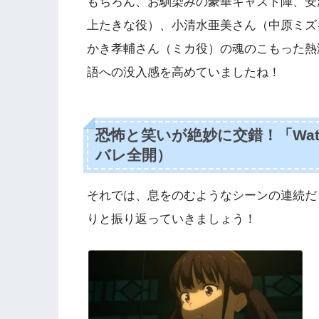
もちろん、お馴染みの豪華キャスト陣、安
上たきな役）、小清水亜美さん（中原ミズ
かき孝輔さん（ミカ役）の魂のこもった熱
語への没入感を高めていましたね！
恐怖と笑いが絶妙に交錯！「Watc
バレ全開）
それでは、息をのむようなシーンの連続だ
りと振り返っていきましょう！