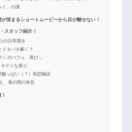
ルミ」の謎
謎が深まるショートムービーから目が離せない！
ろ・スタッフ紹介！
コリコの日常開き
計画とドタバタ劇！？
」- 伝説（？）のパフェ、再び…
（？）キケンな香り
」- 誰かの甘酸っぱい（？）初恋物語
間たちと、束の間の休息
報！
！