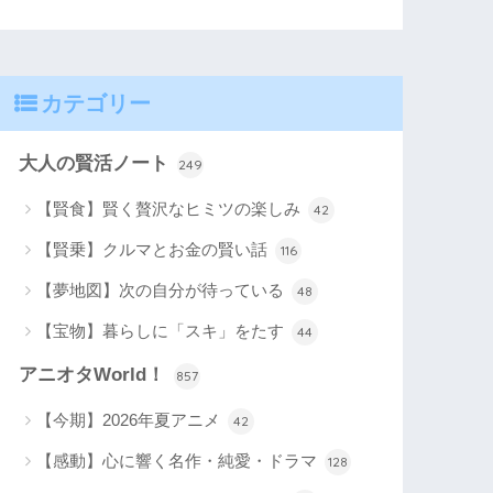
カテゴリー
大人の賢活ノート
249
【賢食】賢く贅沢なヒミツの楽しみ
42
【賢乗】クルマとお金の賢い話
116
【夢地図】次の自分が待っている
48
【宝物】暮らしに「スキ」をたす
44
アニオタWorld！
857
【今期】2026年夏アニメ
42
【感動】心に響く名作・純愛・ドラマ
128