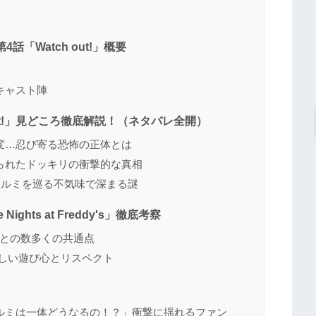
「Watch out!」概要
キャスト陣
ut!」見どころ徹底解説！（ネタバレ全開）
変…忍び寄る恐怖の正体とは
られたドッキリの衝撃的な真相
 クルミを巡る不気味で深まる謎
hts at Freddy's」徹底考察
Fとの数多くの共通点
らしい遊び心とリスペクト
ルミは一体どうなるの！？」衝撃に揺れるファン