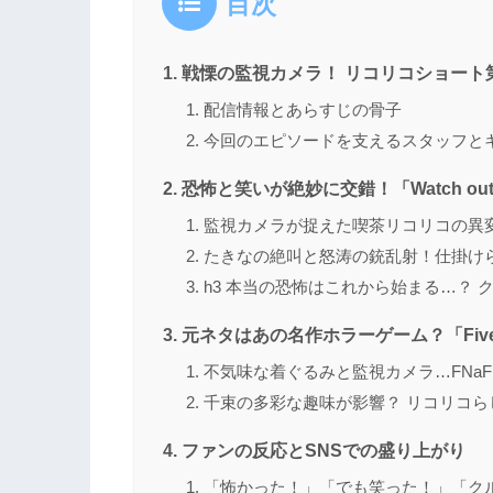
目次
戦慄の監視カメラ！ リコリコショート第4話
配信情報とあらすじの骨子
今回のエピソードを支えるスタッフと
恐怖と笑いが絶妙に交錯！「Watch o
監視カメラが捉えた喫茶リコリコの異
たきなの絶叫と怒涛の銃乱射！仕掛け
h3 本当の恐怖はこれから始まる…？
元ネタはあの名作ホラーゲーム？「Five Nig
不気味な着ぐるみと監視カメラ…FNa
千束の多彩な趣味が影響？ リコリコ
ファンの反応とSNSでの盛り上がり
「怖かった！」「でも笑った！」「ク