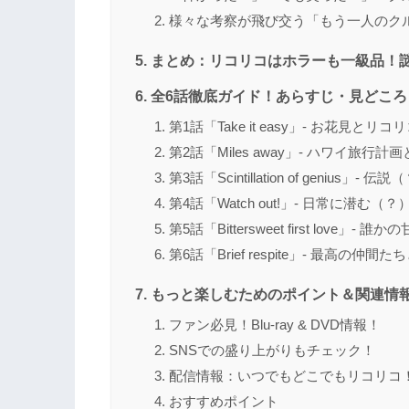
様々な考察が飛び交う「もう一人のク
まとめ：リコリコはホラーも一級品！
全6話徹底ガイド！あらすじ・見どこ
第1話「Take it easy」- お花見とリ
第2話「Miles away」- ハワイ旅行
第3話「Scintillation of genius
第4話「Watch out!」- 日常に潜む
第5話「Bittersweet first love
第6話「Brief respite」- 最高の仲
もっと楽しむためのポイント＆関連情
ファン必見！Blu-ray & DVD情報！
SNSでの盛り上がりもチェック！
配信情報：いつでもどこでもリコリコ
おすすめポイント