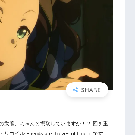
の栄養、ちゃんと摂取していますか！？ 回を重
iends are thieves of time.』です