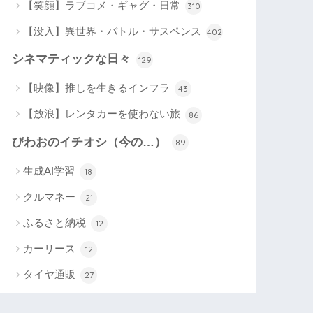
【笑顔】ラブコメ・ギャグ・日常
310
【没入】異世界・バトル・サスペンス
402
シネマティックな日々
129
【映像】推しを生きるインフラ
43
【放浪】レンタカーを使わない旅
86
びわおのイチオシ（今の…）
89
生成AI学習
18
クルマネー
21
ふるさと納税
12
カーリース
12
タイヤ通販
27