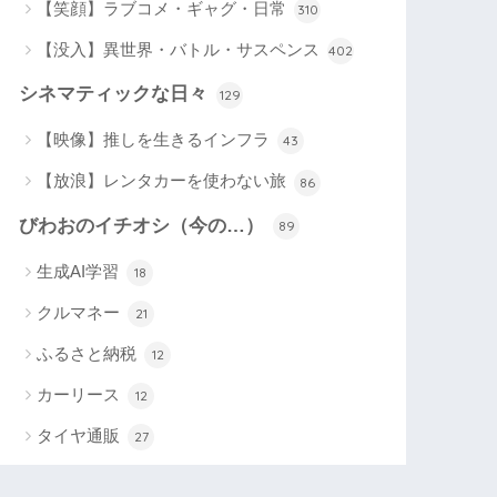
【笑顔】ラブコメ・ギャグ・日常
310
【没入】異世界・バトル・サスペンス
402
シネマティックな日々
129
【映像】推しを生きるインフラ
43
【放浪】レンタカーを使わない旅
86
びわおのイチオシ（今の…）
89
生成AI学習
18
クルマネー
21
ふるさと納税
12
カーリース
12
タイヤ通販
27