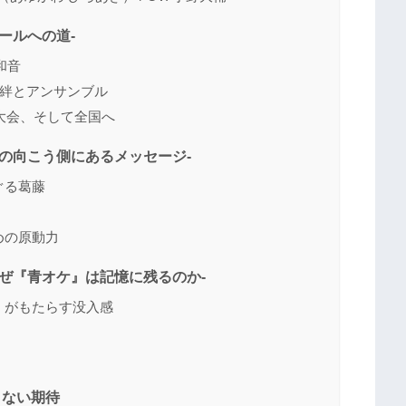
ールへの道-
和音
れる絆とアンサンブル
県大会、そして全国へ
音の向こう側にあるメッセージ-
ぐる葛藤
めの原動力
なぜ『青オケ』は記憶に残るのか-
物」がもたらす没入感
きない期待