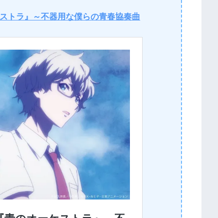
ストラ』～不器用な僕らの青春協奏曲