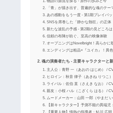
物語の源流を探る - 原作の歩みと今
「青」が描き出す、普遍的な魂のテー
あの感動をもう一度 - 第1期プレイバッ
SNSを席巻した「静かな熱狂」の正体
新たな波乱の予感 - 第2期の見どころ
信頼の布陣が紡ぐ、至高の映像体験
オープニングはNovelbright！高ら
エンディングは粗品×『ユイカ』！異
魂の演奏者たち - 主要キャラクターと
主人公：青野 一（あおの はじめ） / CV
ヒロイン：秋音 律子（あきね りつこ） /
ライバル：佐伯 直（さえき なお） / CV
親友：小桜 ハル（こざくら はる） / C
ムードメーカー：山田 一郎（やまだ いちろ
【新キャラクター】予測不能の異端児：羽鳥
【重要人物】情熱の指導者：鮎川 広明（あ