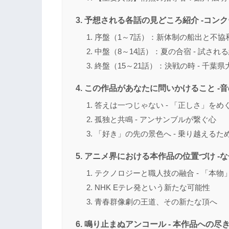
予想される各話の見どころ紹介 -コンク
序盤（1～7話）：新体制の船出と不協
中盤（8～14話）：夏の合宿 - 試さ
終盤（15～21話）：決戦の時 - 千葉
この作品があなたに問いかけること -
答えは一つじゃない - 「正しさ」をめ
孤独と共鳴 - アンサンブルが繋ぐ心
「好き」の先の景色へ - 乗り越えるた
アニメ界における本作品の位置づけ -
テクノロジーと職人技の融合 - 「本
NHK Eテレ発という新たな可能性
青春群像劇の王道、その新たな頂へ
鳴り止まぬアンコール - 本作品への尽