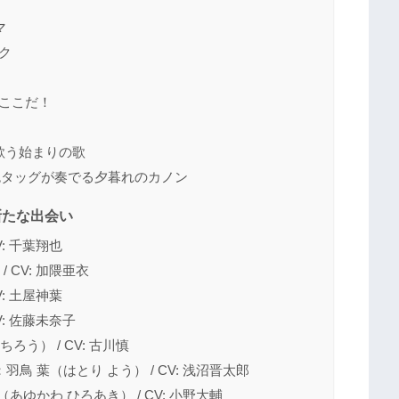
マ
ク
はここだ！
かに歌う始まりの歌
色タッグが奏でる夕暮れのカノン
新たな出会い
: 千葉翔也
 CV: 加隈亜衣
: 土屋神葉
V: 佐藤未奈子
う） / CV: 古川慎
 葉（はとり よう） / CV: 浅沼晋太郎
ゆかわ ひろあき） / CV: 小野大輔