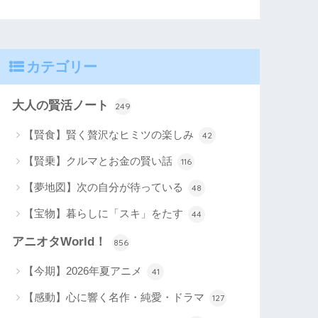
カテゴリー
大人の賢活ノート
249
【賢食】賢く贅沢なヒミツの楽しみ
42
【賢乗】クルマとお金の賢い話
116
【夢地図】次の自分が待っている
48
【宝物】暮らしに「スキ」をたす
44
アニオタWorld！
856
【今期】2026年夏アニメ
41
【感動】心に響く名作・純愛・ドラマ
127