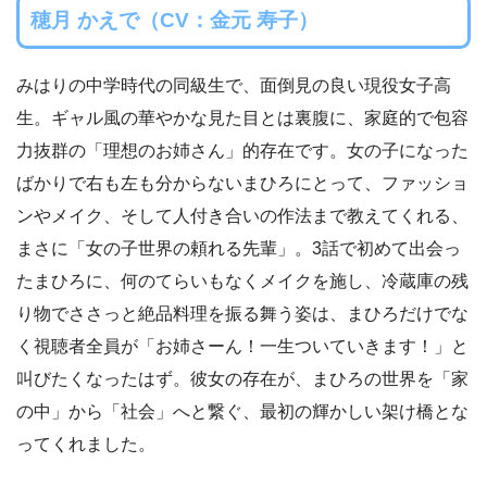
穂月 かえで（CV：金元 寿子）
みはりの中学時代の同級生で、面倒見の良い現役女子高
生。ギャル風の華やかな見た目とは裏腹に、家庭的で包容
力抜群の「理想のお姉さん」的存在です。女の子になった
ばかりで右も左も分からないまひろにとって、ファッショ
ンやメイク、そして人付き合いの作法まで教えてくれる、
まさに「女の子世界の頼れる先輩」。3話で初めて出会っ
たまひろに、何のてらいもなくメイクを施し、冷蔵庫の残
り物でささっと絶品料理を振る舞う姿は、まひろだけでな
く視聴者全員が「お姉さーん！一生ついていきます！」と
叫びたくなったはず。彼女の存在が、まひろの世界を「家
の中」から「社会」へと繋ぐ、最初の輝かしい架け橋とな
ってくれました。