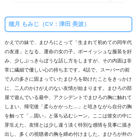
穂月 もみじ（CV：津田 美波）
かえでの妹で、まひろにとって「生まれて初めての同年代
の友達」となる、運命の女の子。ボーイッシュな服装を好
み、少しぶっきらぼうな話し方をしますが、その内面は非
常に繊細で優しい心の持ち主です。4話で、スーパーの前
で人の多さに固まっていたまひろを助けたことをきっかけ
に、二人のかけがえのない友情が始まります。まひろの部
屋で遊んでいる最中、アクシデントでまひろの胸に触れて
しまい、帰宅後「柔らかかった…」と呟きながら自分の胸
を触って「…固い」と落ち込むシーン。ここは彼女の中に
芽生えた、友情とは少し違う淡く特別な感情を見事に描き
出し、多くの視聴者の胸を締め付けました。まひろが外の