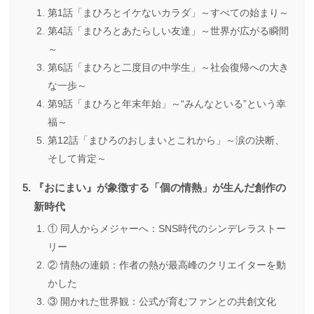
第1話「まひろとイケないカラダ」～すべての始まり～
第4話「まひろとあたらしい友達」～世界が広がる瞬間
～
第6話「まひろと二度目の中学生」～社会復帰への大き
な一歩～
第9話「まひろと年末年始」～“みんなといる”という幸
福～
第12話「まひろのおしまいとこれから」～涙の決断、
そして肯定～
『おにまい』が象徴する「個の情熱」が生んだ創作の
新時代
① 同人からメジャーへ：SNS時代のシンデレラストー
リー
② 情熱の連鎖：作者の熱が最高峰のクリエイターを動
かした
③ 開かれた世界観：公式が育むファンとの共創文化