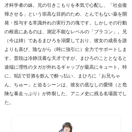
才科学者の妹。兄の引きこもりを本気で心配し、「社会復
帰させる」という崇高な目的のため、とんでもない薬を開
発・投与する常識外れの実行力の塊です。しかしその行動
の根底にあるのは、測定不能なレベルの「ブラコン」。兄
（今は姉）であるまひろを溺愛しており、彼女の成長を誰
よりも喜び、陰ながら（時に強引に）全力でサポートしま
す。普段は冷静沈着な天才ですが、まひろのこととなると
途端に理性のタガが外れるギャップが最高にキュート。特
に、9話で甘酒を飲んで酔っ払い、まひろに「お兄ちゃ
ん、ちゅー」と迫るシーンは、彼女の底なしの愛情（と危
険な暴走っぷり）が炸裂した、アニメ史に残る名場面でし
た。