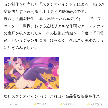
ョン制作を担当した「スタジオバインド」による、もはや
変態的とすら言えるクオリティの映像表現です。
彼らは『無職転生 ～異世界行ったら本気だす～』で、フ
ァンタジー世界における超絶リアルな作画でアニメファン
の度肝を抜きましたが、その技術と情熱を、今度は「日常
系」というジャンルに惜しげもなく、それこそ湯水のよう
に注ぎ込みました。
なぜスタジオバインドは、これほど高品質な映像を作れる
のでしょうか。それはおそらく、少数精鋭のトップクリエ
ホーム
アニオタ
シネマ日々
大人の賢活