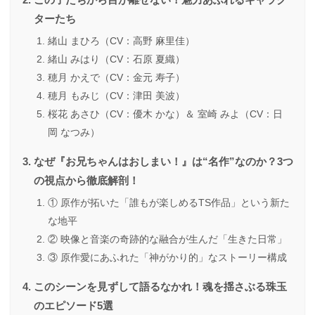
ターたち
緒山 まひろ（CV：高野 麻里佳）
緒山 みはり（CV：石原 夏織）
穂月 かえで（CV：金元 寿子）
穂月 もみじ（CV：津田 美波）
桜花 あさひ（CV：優木 かな）＆ 室崎 みよ（CV：日
岡 なつみ）
なぜ『お兄ちゃんはおしまい！』は“名作”なのか？3つ
の視点から徹底解剖！
① 原作が拓いた「誰もが楽しめるTS作品」という新た
な地平
② 映像と音楽の奇跡的な融合が生んだ「生きた日常」
③ 原作愛にあふれた「神がかり的」なストーリー構成
このシーンを見ずして語るなかれ！魂を揺さぶる珠玉
のエピソード5選