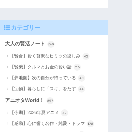
カテゴリー
大人の賢活ノート
249
【賢食】賢く贅沢なヒミツの楽しみ
42
【賢乗】クルマとお金の賢い話
116
【夢地図】次の自分が待っている
48
【宝物】暮らしに「スキ」をたす
44
アニオタWorld！
857
【今期】2026年夏アニメ
42
【感動】心に響く名作・純愛・ドラマ
128