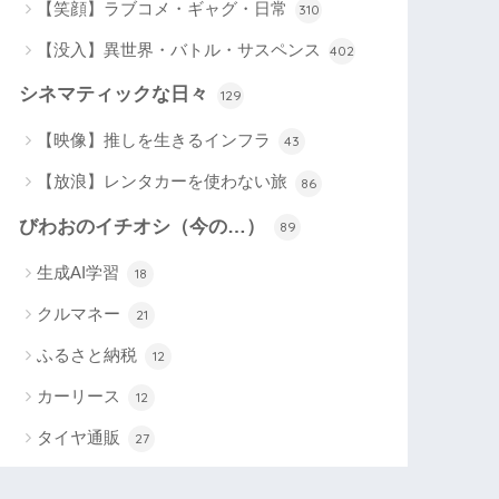
【笑顔】ラブコメ・ギャグ・日常
310
【没入】異世界・バトル・サスペンス
402
シネマティックな日々
129
【映像】推しを生きるインフラ
43
【放浪】レンタカーを使わない旅
86
びわおのイチオシ（今の…）
89
生成AI学習
18
クルマネー
21
ふるさと納税
12
カーリース
12
タイヤ通販
27