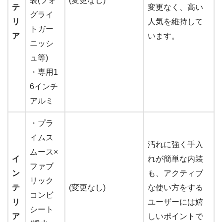
装(フォ
(変更なし)
テ
変更なく、高い
グライ
リ
人気を維持して
トガー
ア
います。
ニッシ
ュ等)
・専用1
6インチ
アルミ
・プラ
イムス
汚れに強く手入
ムース×
イ
れが簡単な内装
ファブ
ン
も、アクティブ
リック
テ
(変更なし)
な使い方をする
コンビ
リ
ユーザーには嬉
シート
ア
しいポイントで