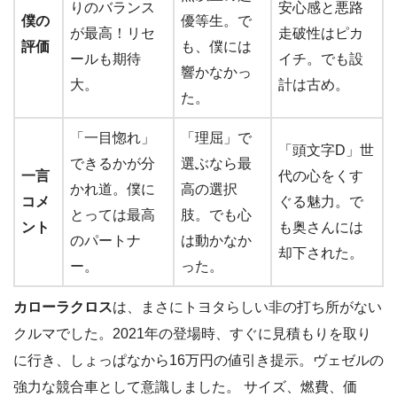
りのバランス
安心感と悪路
僕の
優等生。で
が最高！リセ
走破性はピカ
評価
も、僕には
ールも期待
イチ。でも設
響かなかっ
大。
計は古め。
た。
「一目惚れ」
「理屈」で
「頭文字D」世
できるかが分
選ぶなら最
一言
代の心をくす
かれ道。僕に
高の選択
コメ
ぐる魅力。で
とっては最高
肢。でも心
ント
も奥さんには
のパートナ
は動かなか
却下された。
ー。
った。
カローラクロス
は、まさにトヨタらしい非の打ち所がない
クルマでした。2021年の登場時、すぐに見積もりを取り
に行き、しょっぱなから16万円の値引き提示。ヴェゼルの
強力な競合車として意識しました。 サイズ、燃費、価