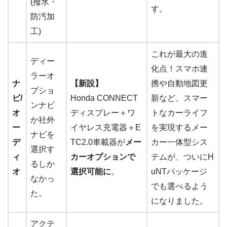
(撥水・
す。
防汚加
工)
これが最大の進
ディー
化点！スマホ連
ラーオ
ナ
【新設】
携や自動地図更
プショ
ビ/
Honda CONNECT
新など、スマー
ンナビ
オ
ディスプレー＋ワ
トなカーライフ
か社外
ー
イヤレス充電器＋E
を実現するメー
ナビを
デ
TC2.0車載器が
メー
カー一体型シス
選択す
ィ
カーオプションで
テムが、ついにH
るしか
オ
選択可能に
。
uNTパッケージ
なかっ
でも選べるよう
た。
になりました。
アクテ