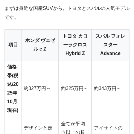
まずは身近な国産SUVから。トヨタとスバルの人気モデル
です。
トヨタ カロ
スバル フォレ
ホンダ ヴェゼ
項目
ーラクロス
スター
ル e Z
Hybrid Z
Advance
価格
帯(税
込/20
約327万円～
約325万円～
約343万円～
25年
10月
現在)
全てが平均
デザインと走
アイサイトの
点以上の超