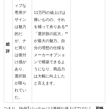
ィブな
専用デ
11万円の値上げは
ザイン
痛いものの、それ
は魅力
を補って余りある**
的だ
「選択肢の拡大」**
が、ナ
が最大の魅力。自
総
ビ周り
分の理想の仕様を
評
は後付
メーカーオプショ
け感が
ンで構築できるよ
あり、
うになり、商品力
選択肢
は大幅に向上した
が限ら
と言えます。
れてい
た。
つまり、HuNTパッケージは単純な値上げではなく、
戦略