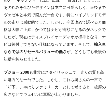
ルノー キャプチャー
には、正直『一目惚れ』しました。
あの丸みを帯びたデザインは本当に可愛らしく、最後まで
ヴェゼルと本気で悩んだ一台です。特にハイブリッドモデ
ルの走りは感動的でした。しかし、今回改めて調べると価
格は大幅に上昇。かつてはナビが高額になるのがネックで
したが、現在はディスプレイオーディオが標準となり、ナ
ビは後付けできない仕様になっています。そして、
輸入車
ならではのリセールバリューの低さ
が、どうしても最後の
決断を鈍らせました。
プジョー 2008
も非常にスタイリッシュで、走りの質も高
い魅力的な一台でした。しかし、これも奥さんの一言で
「却下」。やはりファミリーカーとして考えると、後席の
広さなどでヴェゼルに軍配が上がりました。