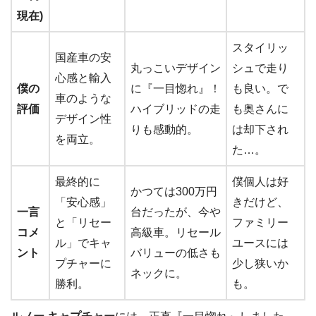
現在)
スタイリッ
国産車の安
丸っこいデザイン
シュで走り
心感と輸入
僕の
に『一目惚れ』！
も良い。で
車のような
評価
ハイブリッドの走
も奥さんに
デザイン性
りも感動的。
は却下され
を両立。
た…。
最終的に
僕個人は好
かつては300万円
「安心感」
きだけど、
一言
台だったが、今や
と「リセー
ファミリー
コメ
高級車。リセール
ル」でキャ
ユースには
ント
バリューの低さも
プチャーに
少し狭いか
ネックに。
勝利。
も。