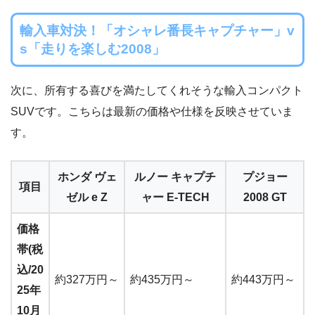
輸入車対決！「オシャレ番長キャプチャー」v
s「走りを楽しむ2008」
次に、所有する喜びを満たしてくれそうな輸入コンパクト
SUVです。こちらは最新の価格や仕様を反映させていま
す。
ホンダ ヴェ
ルノー キャプチ
プジョー
項目
ゼル e Z
ャー E-TECH
2008 GT
価格
帯(税
込/20
約327万円～
約435万円～
約443万円～
25年
10月