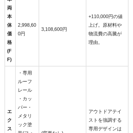
両
本
+110,000円の値
体
2,998,60
上げ。原材料や
3,108,600円
価
0円
物流費の高騰が
格
理由。
(F
F)
・専用
ルーフ
レール
・カッ
パー・
エ
アウトドアテイ
メタリ
ク
ストを強調する
ック塗
ス
専用デザインは