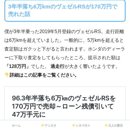
3年半落ち6万kmのヴェゼルRSが170万円で
売れた話
僕が3年半乗った2019年5月登録のヴェゼルRS。走行距離
は6万kmを超えていました。一般的に、5万kmを超えると
査定額はガクッと下がると言われます。ホンダのディーラ
ーに下取り査定をしてもらったところ、提示された額は
「128万円」
でした。
過走行
が大きく響いたようです。
詳細はこの記事をご覧ください。
ホーム
アニオタ
シネマ日々
大人の賢活