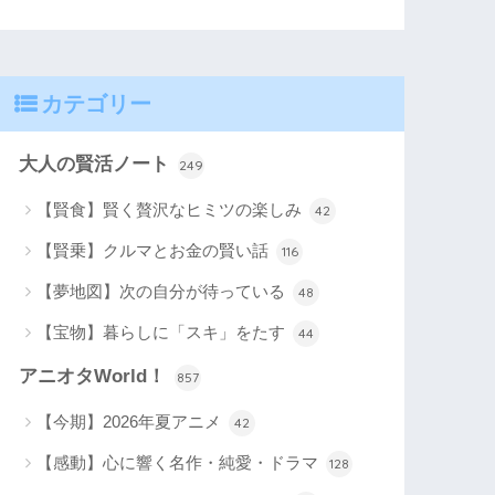
カテゴリー
大人の賢活ノート
249
【賢食】賢く贅沢なヒミツの楽しみ
42
【賢乗】クルマとお金の賢い話
116
【夢地図】次の自分が待っている
48
【宝物】暮らしに「スキ」をたす
44
アニオタWorld！
857
【今期】2026年夏アニメ
42
【感動】心に響く名作・純愛・ドラマ
128