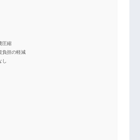
費圧縮
資負担の軽減
なし
）