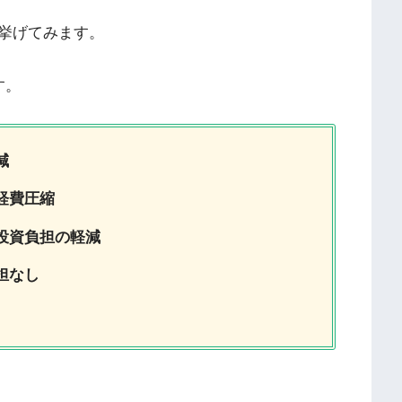
挙げてみます。
す。
減
経費圧縮
投資負担の軽減
担なし