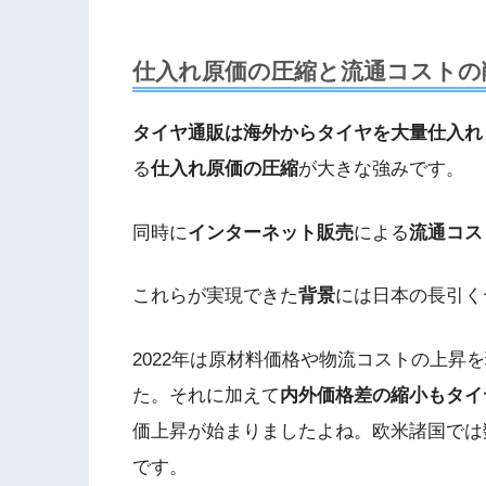
仕入れ原価の圧縮と流通コストの
タイヤ通販は海外からタイヤを大量仕入れ
る
仕入れ原価の圧縮
が大きな強みです。
同時に
インターネット販売
による
流通コス
これらが実現できた
背景
には日本の長引く
2022年は原材料価格や物流コストの上昇
た。それに加えて
内外価格差の縮小もタイ
価上昇が始まりましたよね。欧米諸国では
です。