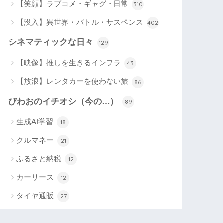
【笑顔】ラブコメ・ギャグ・日常
310
【没入】異世界・バトル・サスペンス
402
シネマティックな日々
129
【映像】推しを生きるインフラ
43
【放浪】レンタカーを使わない旅
86
びわおのイチオシ（今の…）
89
生成AI学習
18
クルマネー
21
ふるさと納税
12
カーリース
12
タイヤ通販
27